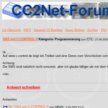
Zur Übersicht
-
INFO
-
Neueste 50 Beiträge
-
Neuer Beitrag
-
Suchen
-
FAQ
SMS mit C-CONTROL II
Kategorie: Programmierung
CTC
(von
- 27.08.2002
Hi........
Auf www.c-control.de liegt ein Treiber und eine Demo zum Verschicken vo
Achtung:
Die SMS sind natürlich nicht umsonst, aber ich glaube billiger als mit dem
ciao....
Antwort schreiben
Antworten:
Re: SMS mit C-CONTROL II
rahom
(von
- 5.09.2002 9:17)