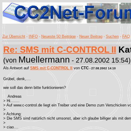
Zur Übersicht
-
INFO
-
Neueste 50 Beiträge
-
Neuer Beitrag
-
Suchen
-
FAQ
Re: SMS mit C-CONTROL II
Kat
Muellermann
(von
- 27.08.2002 15:54)
Als Antwort auf
SMS mit C-CONTROL II
von
CTC
- 27.08.2002 14:10
Grübel, denk,....
wie soll das denn bitte funktionieren?
Andreas
> Hi........
> Auf www.c-control.de liegt ein Treiber und eine Demo zum Verschicken 
>
> Achtung:
> Die SMS sind natürlich nicht umsonst, aber ich glaube billiger als mit d
>
> ciao....