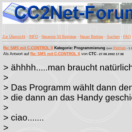
Zur Übersicht
-
INFO
-
Neueste 50 Beiträge
-
Neuer Beitrag
-
Suchen
-
FAQ
Re: SMS mit C-CONTROL II
Kategorie: Programmierung
thomas
(von
- 1.
Als Antwort auf
Re: SMS mit C-CONTROL II
von
CTC
- 27.08.2002 17:38
> ähhhh.....man braucht natürlic
>
> Das Programm wählt dann den
> die dann an das Handy geschic
>
> ciao.......
>