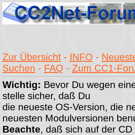
Zur Übersicht
-
INFO
-
Neueste
Suchen
-
FAQ
-
Zum CC1-For
Wichtig:
Bevor Du wegen eine
stelle sicher, daß Du
die neueste OS-Version, die n
neuesten Modulversionen benu
Beachte
, daß sich auf der CD