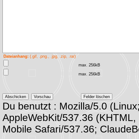
Dateianhang:
(.gif, .png., .jpg, .zip, .rar)
max. 256kB
max. 256kB
Du benutzt : Mozilla/5.0 (Linux
AppleWebKit/537.36 (KHTML, 
Mobile Safari/537.36; Claude