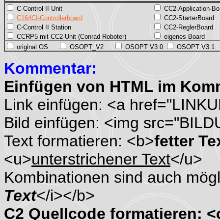
C-Control II Unit
CC2-Application-Bo
C164CI-Controllerboard
CC2-StarterBoard
C-Control II Station
CC2-ReglerBoard
CCRP5 mit CC2-Unit (Conrad Roboter)
eigenes Board
original OS
OSOPT_V2
OSOPT V3.0
OSOPT V3.1
Kommentar:
Einfügen von HTML im Kom
Link einfügen: <a href="LINK
Bild einfügen: <img src="BIL
Text formatieren: <b>
fetter Te
<u>
unterstrichener Text
</u>
Kombinationen sind auch mögli
Text
</i></b>
C2 Quellcode formatieren: 