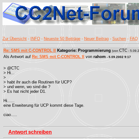
Zur Übersicht
-
INFO
-
Neueste 50 Beiträge
-
Neuer Beitrag
-
Suchen
-
FAQ
Re: SMS mit C-CONTROL II
Kategorie: Programmierung
CTC
(von
- 5.09.
Als Antwort auf
Re: SMS mit C-CONTROL II
von
rahom
- 5.09.2002 9:17
> @CTC
> Hi...
>
> habt ihr auch die Routinen für UCP?
> und wenn, wo sind die ?
> Es hat nicht jeder D1.
Hi......
eine Erweiterung für UCP kommt diese Tage.
ciao.....
Antwort schreiben