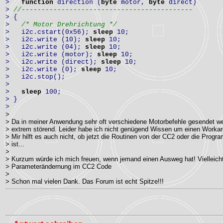
>
function
direction (
byte
motor,
byte
direct)
>
//-------------------------------------------
> {
>
/* Motor Drehrichtung */
> i2c.cstart(0x56);
sleep
10;
> i2c.write (10);
sleep
10;
> i2c.write (04);
sleep
10;
> i2c.write (motor);
sleep
10;
> i2c.write (direct);
sleep
10;
> i2c.write (0);
sleep
10;
> i2c.stop();
>
>
sleep
100;
> }
>
>
> Da in meiner Anwendung sehr oft verschiedene Motorbefehle gesendet we
> extrem störend. Leider habe ich nicht genügend Wissen um einen Worka
> Mir hilft es auch nicht, ob jetzt die Routinen von der CC2 oder die Prog
> ist...
>
> Kurzum würde ich mich freuen, wenn jemand einen Ausweg hat! Vielleicht 
> Parameterändernung im CC2 Code
>
> Schon mal vielen Dank. Das Forum ist echt Spitze!!!