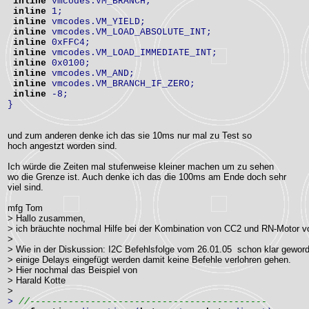
inline
vmcodes.VM_BRANCH;
inline
1;
inline
vmcodes.VM_YIELD;
inline
vmcodes.VM_LOAD_ABSOLUTE_INT;
inline
0xFFC4;
inline
vmcodes.VM_LOAD_IMMEDIATE_INT;
inline
0x0100;
inline
vmcodes.VM_AND;
inline
vmcodes.VM_BRANCH_IF_ZERO;
inline
-8;
}
und zum anderen denke ich das sie 10ms nur mal zu Test so
hoch angestzt worden sind.
Ich würde die Zeiten mal stufenweise kleiner machen um zu sehen
wo die Grenze ist. Auch denke ich das die 100ms am Ende doch sehr
viel sind.
mfg Tom
> Hallo zusammen,
> ich bräuchte nochmal Hilfe bei der Kombination von CC2 und RN-Motor 
>
> Wie in der Diskussion: I2C Befehlsfolge vom 26.01.05 schon klar gewo
> einige Delays eingefügt werden damit keine Befehle verlohren gehen.
> Hier nochmal das Beispiel von
> Harald Kotte
>
>
//-------------------------------------------