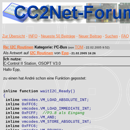
Zur Übersicht
-
INFO
-
Neueste 50 Beiträge
-
Neuer Beitrag
-
Suchen
-
FAQ
Re: I2C Routinen
Kategorie: I²C-Bus
TOM
(von
- 22.02.2005 9:52)
Als Antwort auf
I2C Routinen
von
Epp
- 21.02.2005 16:26
Ich nutze:
C-Control II Station, OSOPT V3.0
Hallo Epp,
zu einen hat André schon eine Funktion gepostet:
inline
function
waitI2C_Ready()
{
inline
vmcodes.VM_LOAD_ABSOLUTE_INT;
inline
0xFFC6;
inline
vmcodes.VM_LOAD_IMMEDIATE_INT;
inline
0xFCFF;
//P3.8 als Eingang
inline
vmcodes.VM_AND;
inline
vmcodes.VM_STORE_ABSOLUTE_INT;
inline
0xFFC6;