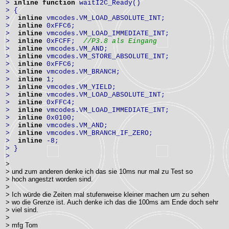
>
inline
function
waitI2C_Ready()
> {
>
inline
vmcodes.VM_LOAD_ABSOLUTE_INT;
>
inline
0xFFC6;
>
inline
vmcodes.VM_LOAD_IMMEDIATE_INT;
>
inline
0xFCFF;
//P3.8 als Eingang
>
inline
vmcodes.VM_AND;
>
inline
vmcodes.VM_STORE_ABSOLUTE_INT;
>
inline
0xFFC6;
>
inline
vmcodes.VM_BRANCH;
>
inline
1;
>
inline
vmcodes.VM_YIELD;
>
inline
vmcodes.VM_LOAD_ABSOLUTE_INT;
>
inline
0xFFC4;
>
inline
vmcodes.VM_LOAD_IMMEDIATE_INT;
>
inline
0x0100;
>
inline
vmcodes.VM_AND;
>
inline
vmcodes.VM_BRANCH_IF_ZERO;
>
inline
-8;
> }
>
>
> und zum anderen denke ich das sie 10ms nur mal zu Test so
> hoch angestzt worden sind.
>
> Ich würde die Zeiten mal stufenweise kleiner machen um zu sehen
> wo die Grenze ist. Auch denke ich das die 100ms am Ende doch sehr
> viel sind.
>
> mfg Tom