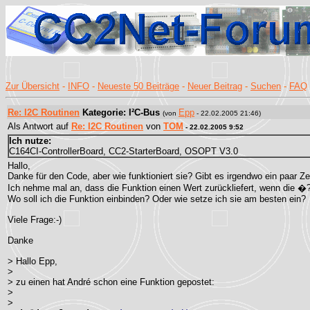
Zur Übersicht
-
INFO
-
Neueste 50 Beiträge
-
Neuer Beitrag
-
Suchen
-
FAQ
Re: I2C Routinen
Kategorie: I²C-Bus
Epp
(von
- 22.02.2005 21:46)
Als Antwort auf
Re: I2C Routinen
von
TOM
- 22.02.2005 9:52
Ich nutze:
C164CI-ControllerBoard, CC2-StarterBoard, OSOPT V3.0
Hallo,
Danke für den Code, aber wie funktioniert sie? Gibt es irgendwo ein paar Z
Ich nehme mal an, dass die Funktion einen Wert zurückliefert, wenn die 
Wo soll ich die Funktion einbinden? Oder wie setze ich sie am besten ein?
Viele Frage:-)
Danke
> Hallo Epp,
>
> zu einen hat André schon eine Funktion gepostet:
>
>