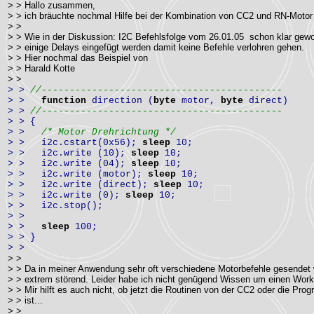
> > Hallo zusammen,
> > ich bräuchte nochmal Hilfe bei der Kombination von CC2 und RN-Moto
> >
> > Wie in der Diskussion: I2C Befehlsfolge vom 26.01.05 schon klar ge
> > einige Delays eingefügt werden damit keine Befehle verlohren gehen.
> > Hier nochmal das Beispiel von
> > Harald Kotte
> >
> >
//-------------------------------------------
> >
function
direction (
byte
motor,
byte
direct)
> >
//-------------------------------------------
> > {
> >
/* Motor Drehrichtung */
> > i2c.cstart(0x56);
sleep
10;
> > i2c.write (10);
sleep
10;
> > i2c.write (04);
sleep
10;
> > i2c.write (motor);
sleep
10;
> > i2c.write (direct);
sleep
10;
> > i2c.write (0);
sleep
10;
> > i2c.stop();
> >
> >
sleep
100;
> > }
> >
> >
> > Da in meiner Anwendung sehr oft verschiedene Motorbefehle gesendet w
> > extrem störend. Leider habe ich nicht genügend Wissen um einen Wor
> > Mir hilft es auch nicht, ob jetzt die Routinen von der CC2 oder die Pr
> > ist...
> >