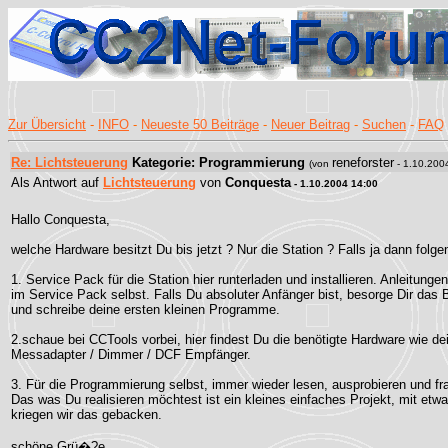
Zur Übersicht
-
INFO
-
Neueste 50 Beiträge
-
Neuer Beitrag
-
Suchen
-
FAQ
Re: Lichtsteuerung
Kategorie: Programmierung
reneforster
(von
- 1.10.200
Als Antwort auf
Lichtsteuerung
von
Conquesta
- 1.10.2004 14:00
Hallo Conquesta,
welche Hardware besitzt Du bis jetzt ? Nur die Station ? Falls ja dann folge
1. Service Pack für die Station hier runterladen und installieren. Anleitunge
im Service Pack selbst. Falls Du absoluter Anfänger bist, besorge Dir das 
und schreibe deine ersten kleinen Programme.
2.schaue bei CCTools vorbei, hier findest Du die benötigte Hardware wie de
Messadapter / Dimmer / DCF Empfänger.
3. Für die Programmierung selbst, immer wieder lesen, ausprobieren und fr
Das was Du realisieren möchtest ist ein kleines einfaches Projekt, mit etwa
kriegen wir das gebacken.
schöne Grü�?e