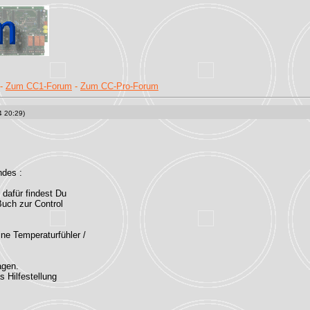
-
Zum CC1-Forum
-
Zum CC-Pro-Forum
4 20:29)
ndes :
n dafür findest Du
Buch zur Control
ine Temperaturfühler /
agen.
s Hilfestellung