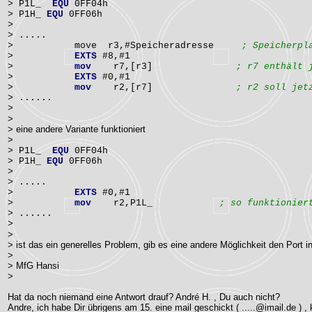
> P1L_
EQU
0FF04h
> P1H_
EQU
0FF06h
>
> .....
> move r3,#Speicheradresse
; Speicherpl
>
EXTS
#8,#1
>
mov
r7,[r3]
; r7 enthält 
>
EXTS
#0,#1
>
mov
r2,[r7]
; r2 soll jet
> ......
>
>
> eine andere Variante funktioniert
>
> P1L_
EQU
0FF04h
> P1H_
EQU
0FF06h
>
> .....
>
EXTS
#0,#1
>
mov
r2,P1L_
; so funktionier
> ......
>
>
> ist das ein generelles Problem, gib es eine andere Möglichkeit den Port i
>
> MfG Hansi
>
Hat da noch niemand eine Antwort drauf? André H. , Du auch nicht?
Andre, ich habe Dir übrigens am 15. eine mail geschickt ( .....@imail.de ) ,