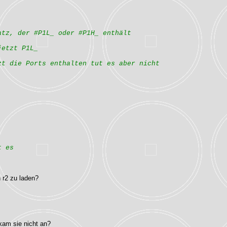
atz, der #P1L_ oder #P1H_ enthält
jetzt P1L_
zt die Ports enthalten tut es aber nicht
t es
n r2 zu laden?
 kam sie nicht an?