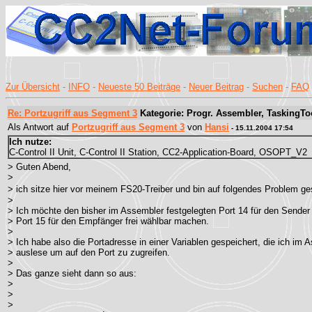
Zur Übersicht
-
INFO
-
Neueste 50 Beiträge
-
Neuer Beitrag
-
Suchen
-
FAQ
Re: Portzugriff aus Segment 3
Kategorie: Progr. Assembler, TaskingTo
Als Antwort auf
Portzugriff aus Segment 3
von
Hansi
- 15.11.2004 17:54
Ich nutze:
C-Control II Unit, C-Control II Station, CC2-Application-Board, OSOPT_V2
> Guten Abend,
>
> ich sitze hier vor meinem FS20-Treiber und bin auf folgendes Problem g
>
> Ich möchte den bisher im Assembler festgelegten Port 14 für den Sender
> Port 15 für den Empfänger frei wählbar machen.
>
> Ich habe also die Portadresse in einer Variablen gespeichert, die ich im 
> auslese um auf den Port zu zugreifen.
>
> Das ganze sieht dann so aus:
>
>
>