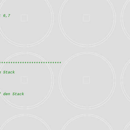
t 6,7
***************************
m Stack
f den Stack