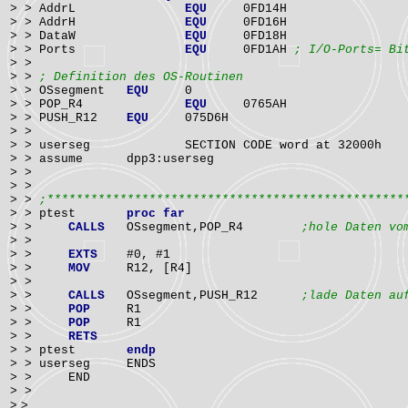
> > AddrL
EQU
0FD14H
> > AddrH
EQU
0FD16H
> > DataW
EQU
0FD18H
> > Ports
EQU
0FD1AH
; I/O-Ports= Bi
> >
> >
; Definition des OS-Routinen
> > OSsegment
EQU
0
> > POP_R4
EQU
0765AH
> > PUSH_R12
EQU
075D6H
> >
> > userseg SECTION CODE word at 32000h
> > assume dpp3:userseg
> >
> >
> >
;*************************************************
> > ptest
proc far
> >
CALLS
OSsegment,POP_R4
;hole Daten vo
> >
> >
EXTS
#0, #1
> >
MOV
R12, [R4]
> >
> >
CALLS
OSsegment,PUSH_R12
;lade Daten au
> >
POP
R1
> >
POP
R1
> >
RETS
> > ptest
endp
> > userseg ENDS
> > END
> >
> >