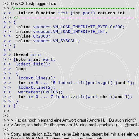
> > Das C2-Testproggie dazu:
> >
//------------------------------------------------
> >
inline
function
test (
int
port)
returns
int
> >
//------------------------------------------------
> > {
> >
inline
vmcodes.VM_LOAD_IMMEDIATE_BYTE+0x300;
> >
inline
vmcodes.VM_LOAD_IMMEDIATE_INT;
> >
inline
0x2000;
> >
inline
vmcodes.VM_SYSCALL;
> > }
> >
> >
thread
main
> > {
byte
i;
int
wert;
> > lcdext.init();
> >
loop
> > {
> > lcdext.line(1);
> >
for
i= 8 ... 15 lcdext.ziff(ports.get(i)
and
1);
> > lcdext.line(2);
> > wert=test(0xFF06);
> >
for
i= 0 ... 7 lcdext.ziff((wert
shr
i)
and
1);
> > }
> > }
> >
> >
> > > Hat da noch niemand eine Antwort drauf? André H. , Du auch nicht?
> > > Andre, ich habe Dir übrigens am 15. eine mail geschickt ( .....@imail.
> >
> > Sorry, aber da ich z.Zt. fast keine Zeit habe, dauert bei mir alles ein we
> > Das gilt für E-Mail, Postings und alles andere auch.