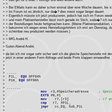
> >
> > Bei EMails kann es daher schon einmal über eine Woche dauern, bis 
> > Im Forum ist es ähnlich, nur da�? dies meist sogar länger dauert.
> > Eigentlich müsste ich jetzt produzieren, jedoch hat sich im Forum wie
> > und mein Platinenhersteller lässt mich gerade im Stich, soda�? ich nur
> > der Bestellungen heute fertigmachen kann. (Meine Platinenproduktion, die
> > bekomme ich wegen eines Herstellungsfehlers ich erst am Dienstag, da 
> > scheinbar neu produziert werden müssen.)
> >
> > MfG André H.
>
> Guten Abend André,
>
> da bin ich mir sogar sehr sicher weil ich die gleiche Speicherstelle mit de
> jetzt in einer anderen Form Abfrage und beide Ports klappen einwandfrei.
>
>
>
> .....
> P1L_
EQU
0FF04h
> P1H_
EQU
0FF06h
>
> .......
>
mov
r3,#Speicheradresse
; Spei
>
EXTS
#8,#1
>
mov
r7,[r3]
; r7 e
>
cmp
r7, #P1L_
>
jmpr
cc_EQ, Sub_P1L
>