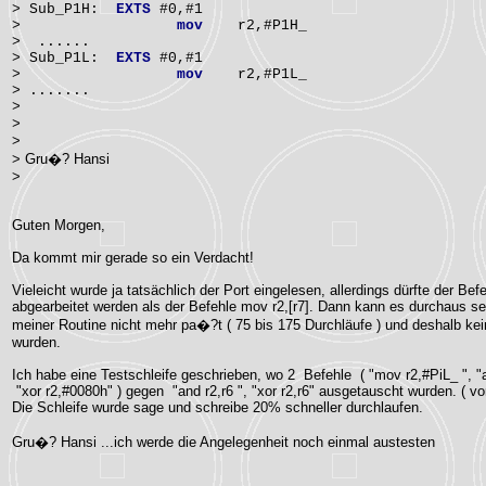
> Sub_P1H:
EXTS
#0,#1
>
mov
r2,#P1H_
> ......
> Sub_P1L:
EXTS
#0,#1
>
mov
r2,#P1L_
> .......
>
>
>
> Gru�? Hansi
>
Guten Morgen,
Da kommt mir gerade so ein Verdacht!
Vieleicht wurde ja tatsächlich der Port eingelesen, allerdings dürfte der 
abgearbeitet werden als der Befehle mov r2,[r7]. Dann kann es durchaus se
meiner Routine nicht mehr pa�?t ( 75 bis 175 Durchläufe ) und deshalb kein
wurden.
Ich habe eine Testschleife geschrieben, wo 2 Befehle ( "mov r2,#PiL_ ", "
"xor r2,#0080h" ) gegen "and r2,r6 ", "xor r2,r6" ausgetauscht wurden. ( vo
Die Schleife wurde sage und schreibe 20% schneller durchlaufen.
Gru�? Hansi ...ich werde die Angelegenheit noch einmal austesten