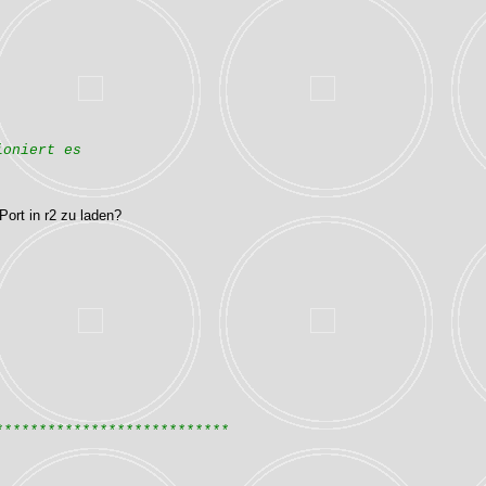
ioniert es
Port in r2 zu laden?
***************************