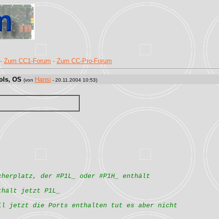
-
Zum CC1-Forum
-
Zum CC-Pro-Forum
ols, OS
Hansi
(von
- 20.11.2004 10:53)
cherplatz, der #P1L_ oder #P1H_ enthält
thält jetzt P1L_
ll jetzt die Ports enthalten tut es aber nicht