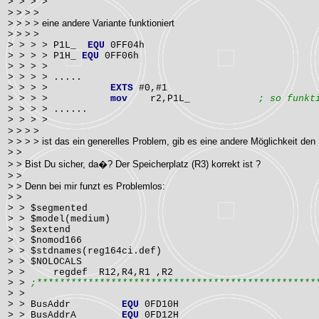
> > > >
> > > >
> > > > eine andere Variante funktioniert
> > > >
> > > > P1L_
EQU
0FF04h
> > > > P1H_
EQU
0FF06h
> > > >
> > > > .....
> > > >
EXTS
#0,#1
> > > >
mov
r2,P1L_
; so funkt
> > > > ......
> > > >
> > > >
> > > > ist das ein generelles Problem, gib es eine andere Möglichkeit den 
> >
> > Bist Du sicher, da�? Der Speicherplatz (R3) korrekt ist ?
> >
> > Denn bei mir funzt es Problemlos:
> >
> > $segmented
> > $model(medium)
> > $extend
> > $nomod166
> > $stdnames(reg164ci.def)
> > $NOLOCALS
> > regdef R12,R4,R1 ,R2
> >
;*************************************************
> >
> > BusAddr
EQU
0FD10H
> > BusAddrA
EQU
0FD12H