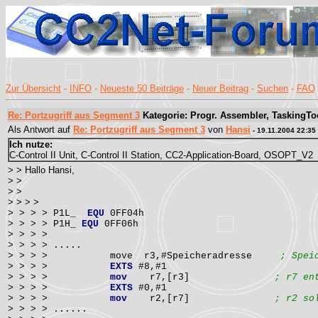
Zur Übersicht
-
INFO
-
Neueste 50 Beiträge
-
Neuer Beitrag
-
Suchen
-
FAQ
Re: Portzugriff aus Segment 3
Kategorie: Progr. Assembler, TaskingTo
Als Antwort auf
Re: Portzugriff aus Segment 3
von
Hansi
- 19.11.2004 22:35
Ich nutze:
C-Control II Unit, C-Control II Station, CC2-Application-Board, OSOPT_V2
> > Hallo Hansi,
> >
> >
> > > >
> > > > P1L_
EQU
0FF04h
> > > > P1H_
EQU
0FF06h
> > > >
> > > > .....
> > > > move r3,#Speicheradresse
; Spei
> > > >
EXTS
#8,#1
> > > >
mov
r7,[r3]
; r7 en
> > > >
EXTS
#0,#1
> > > >
mov
r2,[r7]
; r2 so
> > > > ......