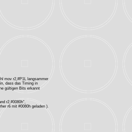
Befehl mov r2,#P1L langsammer
in, dass das Timing in
e gültigen Bits erkannt
and r2,#0080h",
rher r6 mit #0080h geladen ).