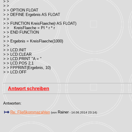
> >
> >
> > OPTION FLOAT
> > DEFINE Ergebnis AS FLOAT
> >
> > FUNCTION KreisFlaeche(r AS FLOAT)
> > KreisFlaeche = PI * r * r
> > END FUNCTION
> >
> > Ergebnis = KreisFlaeche(1000)
> >
> > LCD.INIT
> > LCD.CLEAR
> > LCD.PRINT "A = "
> > LCD.POS 2,1
> > FPPRINT(Ergebnis, 10)
> > LCD.OFF
Antwort schreiben
Antworten:
Re: Fließkommazahlen
Rainer
(von
- 14.06.2014 23:14)