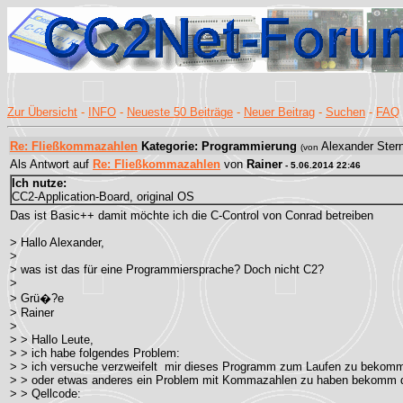
Zur Übersicht
-
INFO
-
Neueste 50 Beiträge
-
Neuer Beitrag
-
Suchen
-
FAQ
Re: Fließkommazahlen
Kategorie: Programmierung
Alexander Ster
(von
Als Antwort auf
Re: Fließkommazahlen
von
Rainer
- 5.06.2014 22:46
Ich nutze:
CC2-Application-Board, original OS
Das ist Basic++ damit möchte ich die C-Control von Conrad betreiben
> Hallo Alexander,
>
> was ist das für eine Programmiersprache? Doch nicht C2?
>
> Grü�?e
> Rainer
>
> > Hallo Leute,
> > ich habe folgendes Problem:
> > ich versuche verzweifelt mir dieses Programm zum Laufen zu bekomm
> > oder etwas anderes ein Problem mit Kommazahlen zu haben bekomm da
> > Qellcode: