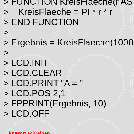
> FUNCTION KreisFlaeche(r AS
> KreisFlaeche = PI * r * r
> END FUNCTION
>
> Ergebnis = KreisFlaeche(1000
>
> LCD.INIT
> LCD.CLEAR
> LCD.PRINT "A = "
> LCD.POS 2,1
> FPPRINT(Ergebnis, 10)
> LCD.OFF
Antwort schreiben