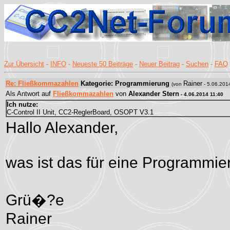
Zur Übersicht
-
INFO
-
Neueste 50 Beiträge
-
Neuer Beitrag
-
Suchen
-
FAQ
Re: Fließkommazahlen
Kategorie: Programmierung
Rainer
(von
- 5.06.201
Als Antwort auf
Fließkommazahlen
von
Alexander Stern
- 4.06.2014 11:40
Ich nutze:
C-Control II Unit, CC2-ReglerBoard, OSOPT V3.1
Hallo Alexander,
was ist das für eine Programmi
Grü�?e
Rainer