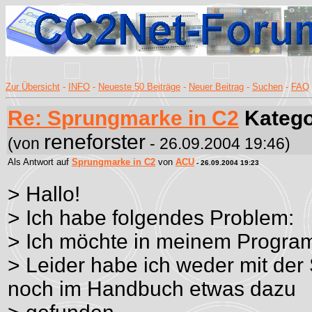
Zur Übersicht
-
INFO
-
Neueste 50 Beiträge
-
Neuer Beitrag
-
Suchen
-
FAQ
Re: Sprungmarke in C2
Katego
reneforster
(von
- 26.09.2004 19:46)
Als Antwort auf
Sprungmarke in C2
von
ACU
- 26.09.2004 19:23
> Hallo!
> Ich habe folgendes Problem:
> Ich möchte in meinem Progr
> Leider habe ich weder mit de
noch im Handbuch etwas dazu