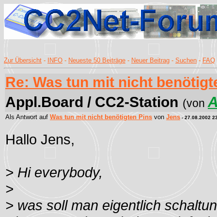
Zur Übersicht
-
INFO
-
Neueste 50 Beiträge
-
Neuer Beitrag
-
Suchen
-
FAQ
Re: Was tun mit nicht benötigt
Appl.Board / CC2-Station
A
(von
Als Antwort auf
Was tun mit nicht benötigten Pins
von
Jens
- 27.08.2002 2
Hallo Jens,
> Hi everybody,
>
> was soll man eigentlich schaltun