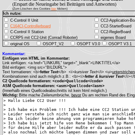
(Erspart die Neueingabe bei Beiträgen und Antworten)
(Zum Löschen des Cookies
hier
klicken)
Ich nutze:
C-Control II Unit
CC2-Application-Bo
C164CI-Controllerboard
CC2-StarterBoard
C-Control II Station
CC2-ReglerBoard
CCRP5 mit CC2-Unit (Conrad Roboter)
eigenes Board
original OS
OSOPT_V2
OSOPT V3.0
OSOPT V3.1
Kommentar:
Einfügen von HTML im Kommentar:
Link einfügen: <a href="LINKURL" target="_blank">LINKTITEL</a>
Bild einfügen: <img src="BILDURL">
Text formatieren: <b>
fetter Text
</b> <i>
kursiver Text
</i> <u>
unterstrichen
Kombinationen sind auch möglich z.B.: <b><i>
fetter & kursiver Text
</i></
C2 Quellcode formatieren: <code>
</code>
Quellcode
ASM Quellcode formatieren: <asm>
</asm>
Quellcode
(Innerhalb eines Quellcodeabschnitts ist kein html möglich.)
Wichtig:
Bitte mache Zeilenumbrüche,
bevor
Du am rechten Rand des Ein