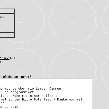
ard
er Text
</u>
b>
gabefeldes ankommst !