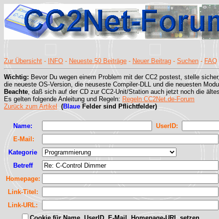
Zur Übersicht
-
INFO
-
Neueste 50 Beiträge
-
Neuer Beitrag
-
Suchen
-
FAQ
Wichtig:
Bevor Du wegen einem Problem mit der CC2 postest, stelle sicher
die neueste OS-Version, die neuseste Compiler-DLL und die neuesten Modul
Beachte
, daß sich auf der CD zur CC2-Unit/Station auch jetzt noch die älte
Es gelten folgende Anleitung und Regeln:
Regeln CC2Net.de-Forum
Zurück zum Artikel
(
Blaue
Felder sind Pflichtfelder)
Name:
UserID:
E-Mail:
Kategorie
Betreff
Homepage:
Link-Titel:
Link-URL:
Cookie für Name, UserID, E-Mail, Homepage-URL setzen