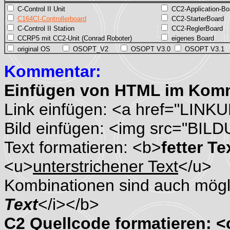
C-Control II Unit
CC2-Application-Bo
C164CI-Controllerboard
CC2-StarterBoard
C-Control II Station
CC2-ReglerBoard
CCRP5 mit CC2-Unit (Conrad Roboter)
eigenes Board
original OS
OSOPT_V2
OSOPT V3.0
OSOPT V3.1
Kommentar:
Einfügen von HTML im Kom
Link einfügen: <a href="LINK
Bild einfügen: <img src="BIL
Text formatieren: <b>
fetter Te
<u>
unterstrichener Text
</u>
Kombinationen sind auch mögli
Text
</i></b>
C2 Quellcode formatieren: 