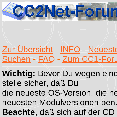
Zur Übersicht
-
INFO
-
Neueste
Suchen
-
FAQ
-
Zum CC1-For
Wichtig:
Bevor Du wegen eine
stelle sicher, daß Du
die neueste OS-Version, die n
neuesten Modulversionen benu
Beachte
, daß sich auf der CD