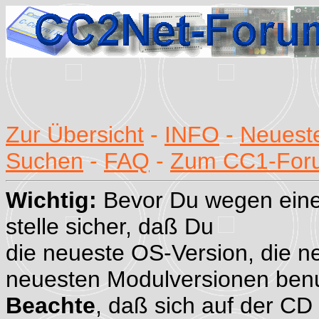
Zur Übersicht
-
INFO
-
Neueste
Suchen
-
FAQ
-
Zum CC1-For
Wichtig:
Bevor Du wegen eine
stelle sicher, daß Du
die neueste OS-Version, die n
neuesten Modulversionen benu
Beachte
, daß sich auf der CD