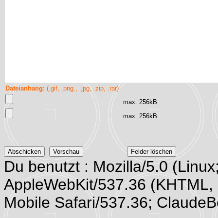
Dateianhang:
(.gif, .png., .jpg, .zip, .rar)
max. 256kB
max. 256kB
Du benutzt : Mozilla/5.0 (Linux
AppleWebKit/537.36 (KHTML, 
Mobile Safari/537.36; Claude