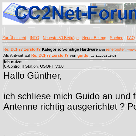
Zur Übersicht
-
INFO
-
Neueste 50 Beiträge
-
Neuer Beitrag
-
Suchen
-
FAQ
Re: DCF77 zerstört?
Kategorie: Sonstige Hardware
reneforster
(von
,
http:/
Als Antwort auf
Re: DCF77 zerstört?
von
guido
- 17.11.2004 19:05
Ich nutze:
C-Control II Station, OSOPT V3.0
Hallo Günther,
ich schliese mich Guido an und f
Antenne richtig ausgerichtet ? 