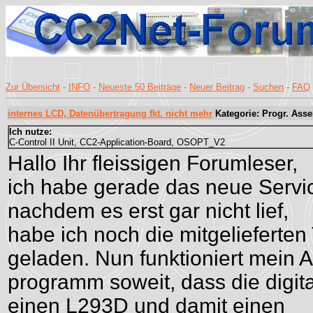
Zur Übersicht
-
INFO
-
Neueste 50 Beiträge
-
Neuer Beitrag
-
Suchen
-
FAQ
internes LCD, Datenübertragung fkt. nicht mehr
Kategorie: Progr. Ass
Ich nutze:
C-Control II Unit, CC2-Application-Board, OSOPT_V2
Hallo Ihr fleissigen Forumleser,
ich habe gerade das neue Service
nachdem es erst gar nicht lief,
habe ich noch die mitgelieferten 
geladen. Nun funktioniert mein
programm soweit, dass die digit
einen L293D und damit einen