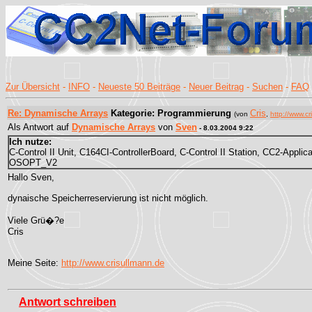
Zur Übersicht
-
INFO
-
Neueste 50 Beiträge
-
Neuer Beitrag
-
Suchen
-
FAQ
Re: Dynamische Arrays
Kategorie: Programmierung
Cris
(von
,
http://www.c
Als Antwort auf
Dynamische Arrays
von
Sven
- 8.03.2004 9:22
Ich nutze:
C-Control II Unit, C164CI-ControllerBoard, C-Control II Station, CC2-Applic
OSOPT_V2
Hallo Sven,
dynaische Speicherreservierung ist nicht möglich.
Viele Grü�?e
Cris
Meine Seite:
http://www.crisullmann.de
Antwort schreiben