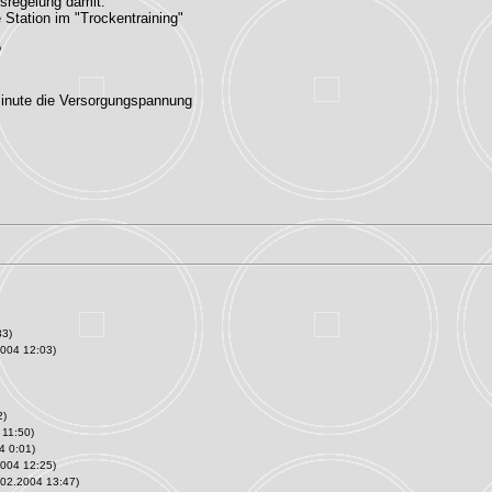
sregelung damit.
e Station im "Trockentraining"
?
 Minute die Versorgungspannung
33)
2004 12:03)
2)
 11:50)
4 0:01)
2004 12:25)
.02.2004 13:47)