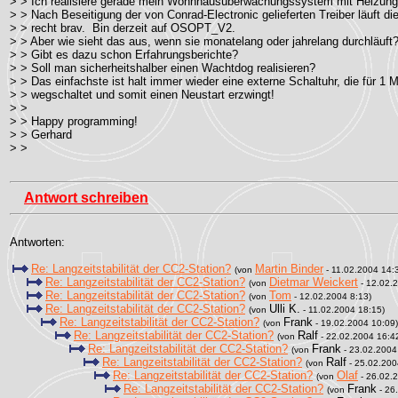
> > Ich realisiere gerade mein Wohnhausüberwachungssystem mit Heizung
> > Nach Beseitigung der von Conrad-Electronic gelieferten Treiber läuft di
> > recht brav. Bin derzeit auf OSOPT_V2.
> > Aber wie sieht das aus, wenn sie monatelang oder jahrelang durchläuft
> > Gibt es dazu schon Erfahrungsberichte?
> > Soll man sicherheitshalber einen Wachtdog realisieren?
> > Das einfachste ist halt immer wieder eine externe Schaltuhr, die für 1
> > wegschaltet und somit einen Neustart erzwingt!
> >
> > Happy programming!
> > Gerhard
> >
Antwort schreiben
Antworten:
Re: Langzeitstabilität der CC2-Station?
Martin Binder
(von
- 11.02.2004 14:
Re: Langzeitstabilität der CC2-Station?
Dietmar Weickert
(von
- 12.02.
Re: Langzeitstabilität der CC2-Station?
Tom
(von
- 12.02.2004 8:13)
Re: Langzeitstabilität der CC2-Station?
Ulli K.
(von
- 11.02.2004 18:15)
Re: Langzeitstabilität der CC2-Station?
Frank
(von
- 19.02.2004 10:09)
Re: Langzeitstabilität der CC2-Station?
Ralf
(von
- 22.02.2004 16:4
Re: Langzeitstabilität der CC2-Station?
Frank
(von
- 23.02.2004
Re: Langzeitstabilität der CC2-Station?
Ralf
(von
- 25.02.200
Re: Langzeitstabilität der CC2-Station?
Olaf
(von
- 26.02.
Re: Langzeitstabilität der CC2-Station?
Frank
(von
- 26