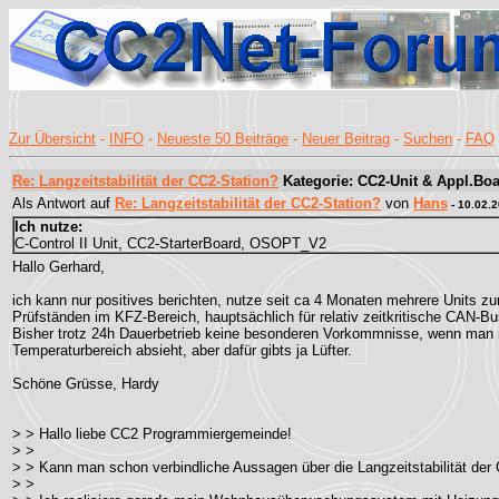
Zur Übersicht
-
INFO
-
Neueste 50 Beiträge
-
Neuer Beitrag
-
Suchen
-
FAQ
Re: Langzeitstabilität der CC2-Station?
Kategorie: CC2-Unit & Appl.Boa
Als Antwort auf
Re: Langzeitstabilität der CC2-Station?
von
Hans
- 10.02.
Ich nutze:
C-Control II Unit, CC2-StarterBoard, OSOPT_V2
Hallo Gerhard,
ich kann nur positives berichten, nutze seit ca 4 Monaten mehrere Units zu
Prüfständen im KFZ-Bereich, hauptsächlich für relativ zeitkritische CAN-Bu
Bisher trotz 24h Dauerbetrieb keine besonderen Vorkommnisse, wenn man
Temperaturbereich absieht, aber dafür gibts ja Lüfter.
Schöne Grüsse, Hardy
> > Hallo liebe CC2 Programmiergemeinde!
> >
> > Kann man schon verbindliche Aussagen über die Langzeitstabilität de
> >