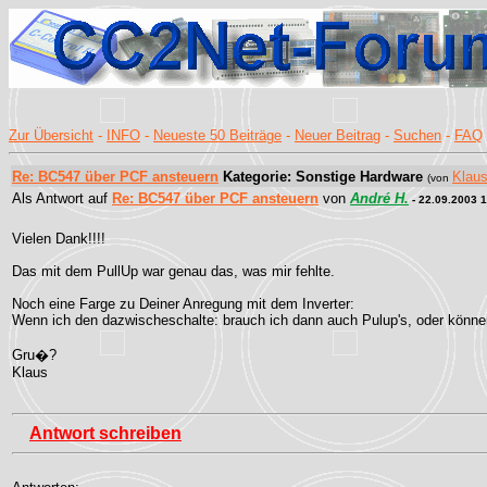
Zur Übersicht
-
INFO
-
Neueste 50 Beiträge
-
Neuer Beitrag
-
Suchen
-
FAQ
Re: BC547 über PCF ansteuern
Kategorie: Sonstige Hardware
Klau
(von
Als Antwort auf
Re: BC547 über PCF ansteuern
von
André H.
- 22.09.2003 
Vielen Dank!!!!
Das mit dem PullUp war genau das, was mir fehlte.
Noch eine Farge zu Deiner Anregung mit dem Inverter:
Wenn ich den dazwischeschalte: brauch ich dann auch Pulup's, oder können
Gru�?
Klaus
Antwort schreiben