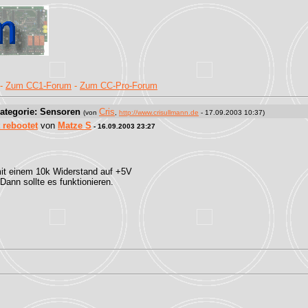
-
Zum CC1-Forum
-
Zum CC-Pro-Forum
ategorie: Sensoren
Cris
(von
,
http://www.crisullmann.de
- 17.09.2003 10:37)
 rebootet
von
Matze S
- 16.09.2003 23:27
 mit einem 10k Widerstand auf +5V
ann sollte es funktionieren.