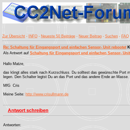
Zur Übersicht
-
INFO
-
Neueste 50 Beiträge
-
Neuer Beitrag
-
Suchen
-
FAQ
Re: Schaltung für Eingangsport und einfachen Sensor- Unit rebootet
K
Als Antwort auf
Schaltung für Eingangsport und einfachen Sensor- Unit
Hallo Matze,
das klingt alles stark nach Kurzschluss. Du solltest das gewünschte Port
legen. Den Schalter legtst Du an das Port und das andere Ende an Masse. D
MfG Cris
Meine Seite:
http://www.crisullmann.de
Antwort schreiben
Antworten: