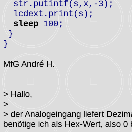
str.putintf(s,x,-3);
lcdext.print(s);
sleep
100;
}
}
MfG André H.
> Hallo,
>
> der Analogeingang liefert Dezim
benötige ich als Hex-Wert, also 0 