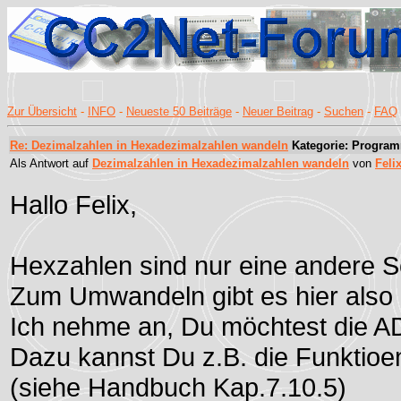
Zur Übersicht
-
INFO
-
Neueste 50 Beiträge
-
Neuer Beitrag
-
Suchen
-
FAQ
Re: Dezimalzahlen in Hexadezimalzahlen wandeln
Kategorie: Progra
Als Antwort auf
Dezimalzahlen in Hexadezimalzahlen wandeln
von
Feli
Hallo Felix,
Hexzahlen sind nur eine andere S
Zum Umwandeln gibt es hier also 
Ich nehme an, Du möchtest die AD
Dazu kannst Du z.B. die Funktioen 
(siehe Handbuch Kap.7.10.5)