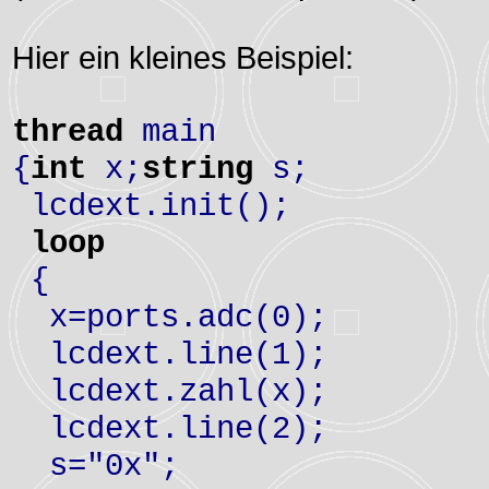
Hier ein kleines Beispiel:
thread
main
{
int
x;
string
s;
lcdext.init();
loop
{
x=ports.adc(0);
lcdext.line(1);
lcdext.zahl(x);
lcdext.line(2);
s="0x";