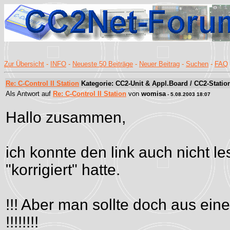
Zur Übersicht
-
INFO
-
Neueste 50 Beiträge
-
Neuer Beitrag
-
Suchen
-
FAQ
Re: C-Control II Station
Kategorie: CC2-Unit & Appl.Board / CC2-Statio
Als Antwort auf
Re: C-Control II Station
von
womisa
- 5.08.2003 18:07
Hallo zusammen,
ich konnte den link auch nicht l
"korrigiert" hatte.
!!! Aber man sollte doch aus ei
!!!!!!!!