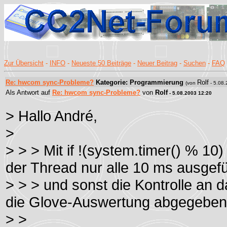
Zur Übersicht
-
INFO
-
Neueste 50 Beiträge
-
Neuer Beitrag
-
Suchen
-
FAQ
Re: hwcom sync-Probleme?
Kategorie: Programmierung
Rolf
(von
- 5.08.
Als Antwort auf
Re: hwcom sync-Probleme?
von
Rolf
- 5.08.2003 12:20
> Hallo André,
>
> > > Mit if !(system.timer() % 10
der Thread nur alle 10 ms ausgefü
> > > und sonst die Kontrolle an d
die Glove-Auswertung abgegeben
> >