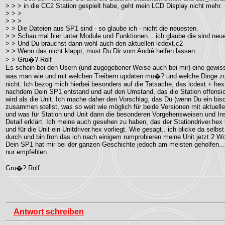
> > > in die CC2 Station gespielt habe, geht mein LCD Display nicht mehr.
> > >
> > >
> > Die Dateien aus SP1 sind - so glaube ich - nicht die neuesten.
> > Schau mal hier unter Module und Funktionen... ich glaube die sind neue
> > Und Du brauchst dann wohl auch den aktuellen lcdext.c2
> > Wenn das nicht klappt, must Du Dir vom Andrè helfen lassen.
> > Gru�? Rolf
Es schein bei den Usern (und zugegebener Weise auch bei mir) eine gewis
was man wie und mit welchen Treibern updaten mu�? und welche Dinge 
nicht. Ich bezog mich hierbei besonders auf die Tatsache, das lcdext + hex
nachdem Dein SP1 entstand und auf den Umstand, das die Station offensic
wird als die Unit. Ich mache daher den Vorschlag, das Du (wenn Du ein bisc
zusammen stellst, was so weit wie möglich für beide Versionen mit aktuellen
und was für Station und Unit dann die besonderen Vorgehensweisen und Inst
Detail erklärt. Ich meine auch gesehen zu haben, das der Stationdriver.hex 
und für die Unit ein Unitdriver.hex vorliegt. Wie gesagt.. ich blicke da selbs
durch und bin froh das ich nach einigem rumprobieren meine Unit jetzt 2 W
Dein SP1 hat mir bei der ganzen Geschichte jedoch am meisten geholfen...
nur empfehlen.
Gru�? Rolf
Antwort schreiben