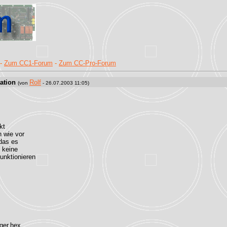
-
Zum CC1-Forum
-
Zum CC-Pro-Forum
ation
Rolf
(von
- 26.07.2003 11:05)
kt
h wie vor
 das es
h keine
unktionieren
ger.hex