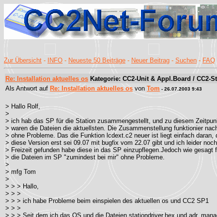
Zur Übersicht
-
INFO
-
Neueste 50 Beiträge
-
Neuer Beitrag
-
Suchen
-
FAQ
Re: Installation aktuelles os
Kategorie: CC2-Unit & Appl.Board / CC2-St
Als Antwort auf
Re: Installation aktuelles os
von
Tom
- 26.07.2003 9:43
> Hallo Rolf,
>
> ich hab das SP für die Station zusammengestellt, und zu diesem Zeitpun
> waren die Dateien die aktuellsten. Die Zusammenstellung funktionier nac
> ohne Probleme. Das die Funktion lcdext.c2 neuer ist liegt einfach daran,
> diese Version erst sei 09.07 mit bugfix vom 22.07 gibt und ich leider noc
> Freizeit gefunden habe diese in das SP einzupflegen.Jedoch wie gesagt f
> die Dateien im SP "zumindest bei mir" ohne Probleme.
>
> mfg Tom
>
> > > Hallo,
> > >
> > > ich habe Probleme beim einspielen des aktuellen os und CC2 SP1
> > >
> > > Seit dem ich das OS und die Dateien stationdriver.hex und adr_mana