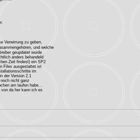
r.
se Verwirrung zu geben,
zusammengehören, und welche
treiber geupdatet wurde
htlich anders behandeld
hen Zeit findest) ein SP2
 Files ausgestattet ist
allationsschritte im
in der Version 2.1
t noch nicht ganz
ochen am laufen habe...
 von da her kann ich es