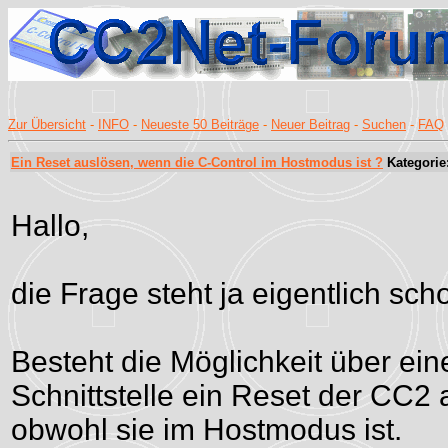
Zur Übersicht
-
INFO
-
Neueste 50 Beiträge
-
Neuer Beitrag
-
Suchen
-
FAQ
Ein Reset auslösen, wenn die C-Control im Hostmodus ist ?
Kategorie
Hallo,
die Frage steht ja eigentlich sc
Besteht die Möglichkeit über eine
Schnittstelle ein Reset der CC2
obwohl sie im Hostmodus ist.