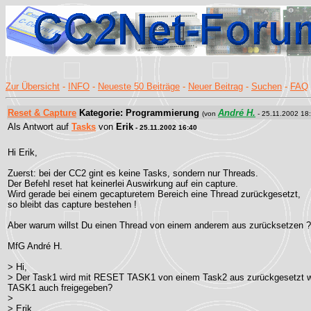
Zur Übersicht
-
INFO
-
Neueste 50 Beiträge
-
Neuer Beitrag
-
Suchen
-
FAQ
Reset & Capture
Kategorie: Programmierung
André H.
(von
- 25.11.2002 18:
Als Antwort auf
Tasks
von
Erik
- 25.11.2002 16:40
Hi Erik,
Zuerst: bei der CC2 gint es keine Tasks, sondern nur Threads.
Der Befehl reset hat keinerlei Auswirkung auf ein capture.
Wird gerade bei einem gecapturetem Bereich eine Thread zurückgesetzt,
so bleibt das capture bestehen !
Aber warum willst Du einen Thread von einem anderem aus zurücksetzen ?
MfG André H.
> Hi,
> Der Task1 wird mit RESET TASK1 von einem Task2 aus zurückgesetzt wäh
TASK1 auch freigegeben?
>
> Erik