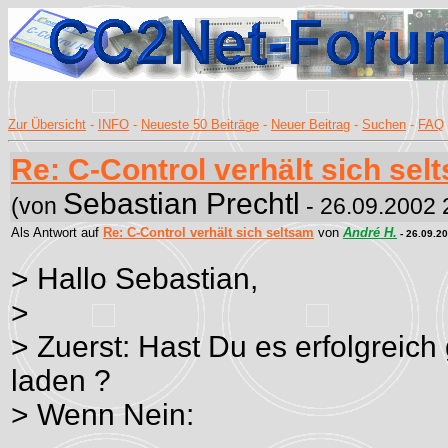
Zur Übersicht
-
INFO
-
Neueste 50 Beiträge
-
Neuer Beitrag
-
Suchen
-
FAQ
Re: C-Control verhält sich sel
Sebastian Prechtl
(von
- 26.09.2002 
Als Antwort auf
Re: C-Control verhält sich seltsam
von
André H.
- 26.09.2
> Hallo Sebastian,
>
> Zuerst: Hast Du es erfolgreich 
laden ?
> Wenn Nein: