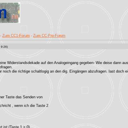
-
Zum CC1-Forum
-
Zum CC-Pro-Forum
 9:26)
über eine Widerstandsdekade auf den Analogeingang gegeben- Wie deise dann
bfragen.
nur noch die richtige schaltlogig an den dig. Eingängen abzufragen. Iast doch 
iner Taste das Senden von
hricht , wenn ich die Taste 2
 ist (Taste 1 > 0),