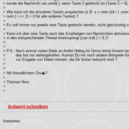
> sende die Nachricht can.send( ), wenn Taste 2 gedrückt ist (Taste 2 > 0),
>
> Wie kann ich die einzelnen Tasten ansprechen (z.B. x = num (int i ) ,num 
> num ( i => 2) = 0 für alle anderen Tasten) ?
>
> Es soll immer nur jeweils eine Taste gedrückt werden, nicht gleichzeiti
>
> Kann ich über eine Taste auch das Empfangen von Nachrichten aktivier
> in den entsprechenden Thread hineinspringt (can.rxd( ) < 0 )?
>
>
> P.S.: Noch einmal vielen Dank an Andrè Helbig für Deine letzte Anwort bez
> das hat mir weitergeholfen. Kannst Du mir noch andere Beispiele für 
> zur Eingabe von Daten nennen, die Dir bisher bekannt sind ?
>
>
> Mit freundlichem Gru�?
>
> Thomas Horn
>
>
Antwort schreiben
Antworten: