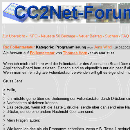
Zur Übersicht
-
INFO
-
Neueste 50 Beiträge
-
Neuer Beitrag
-
Suchen
-
FAQ
Re: Folientastatur
Kategorie: Programmierung
Jens Wind
(von
- 16.09.2002
Als Antwort auf
Folientastatur
von
Thomas Horn
- 15.09.2002 21:16
Wenn ich mich nicht irre wird die Folientastatur des Application-Board 
Application-Board herruaslesen. Danach sind es eigendlich nur ein paar if a
Wenn man ein rein digitale Folientastaur verwenden will gilt es eigendlich 
Gruss Jens
> Hallo,
>
> ich möchte gerne über die Bedienung der Folientastatur durch Drücken e
> Nachrichten aktivieren können.
> Das bedeutet, wenn ich die Taste 1 drücke, sende über can.send eine Nac
> drücke, sende eine andere Nachricht über can.send.
>
> Mein Fragen lauten:
>
> Wie kann ich das als ein Programm schreiben, wenn z.B. Taste 1 gedrückt