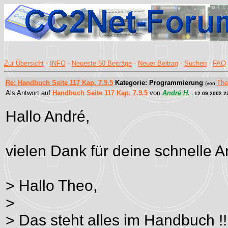
Zur Übersicht
-
INFO
-
Neueste 50 Beiträge
-
Neuer Beitrag
-
Suchen
-
FAQ
Re: Handbuch Seite 117 Kap. 7.9.5
Kategorie: Programmierung
The
(von
Als Antwort auf
Handbuch Seite 117 Kap. 7.9.5
von
André H.
- 12.09.2002 2
Hallo André,
vielen Dank für deine schnelle A
> Hallo Theo,
>
> Das steht alles im Handbuch !!