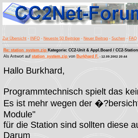
Zur Übersicht
-
INFO
-
Neueste 50 Beiträge
-
Neuer Beitrag
-
Suchen
-
FAQ
Re: station_system.zip
Kategorie: CC2-Unit & Appl.Board / CC2-Station
Als Antwort auf
station_system.zip
von
Burkhard F.
- 12.09.2002 20:44
Hallo Burkhard,
Programmtechnisch spielt das kei
Es ist mehr wegen der �?bersicht
Module"
für die Station sind sollten diese 
Darum