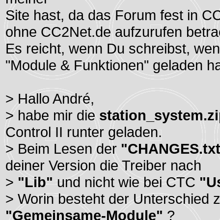
Site hast, da das Forum fest in C
ohne CC2Net.de aufzurufen betra
Es reicht, wenn Du schreibst, we
"Module & Funktionen" geladen ha
> Hallo André,
> habe mir die
station_system.z
Control II runter geladen.
> Beim Lesen der
"CHANGES.txt
deiner Version die Treiber nach
>
"Lib"
und nicht wie bei CTC
"U
> Worin besteht der Unterschied
"Gemeinsame-Module"
?