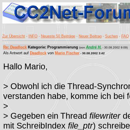
Zur Übersicht
-
INFO
-
Neueste 50 Beiträge
-
Neuer Beitrag
-
Suchen
-
FAQ
Re: Deadlock
Kategorie: Programmierung
André H.
(von
- 30.08.2002 9:09)
Als Antwort auf
Deadlock
von
Mario Fischer
- 30.08.2002 3:42
Hallo Mario,
> Obwohl ich die Thread-Synchro
verstanden habe, komme ich bei f
>
> Gegeben ein Thread
filewriter
de
mit SchreibIndex
file_ptr
) schreibe