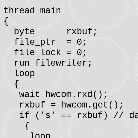
thread main
{
byte rxbuf;
file_ptr = 0;
file_lock = 0;
run filewriter;
loop
{
wait hwcom.rxd();
rxbuf = hwcom.get();
if ('s' == rxbuf) // da
{
loop