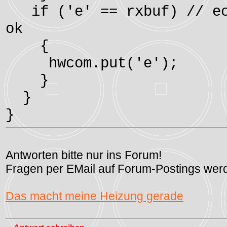
if ('e' == rxbuf) // ech
ok
{
hwcom.put('e');
}
}
}
Antworten bitte nur ins Forum!
Fragen per EMail auf Forum-Postings werd
Das macht meine Heizung gerade