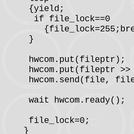
{yield;
if file_lock==0
{file_lock=255;bre
}
hwcom.put(fileptr);
hwcom.put(fileptr >> 
hwcom.send(file, file
wait hwcom.ready();
file_lock=0;
}