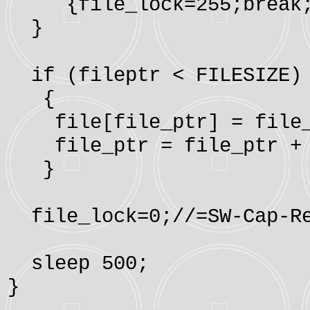
{file_lock=255;break
}
if (fileptr < FILESIZE)
{
file[file_ptr] = file_
file_ptr = file_ptr + 
}
file_lock=0;//=SW-Cap-Re
sleep 500;
}