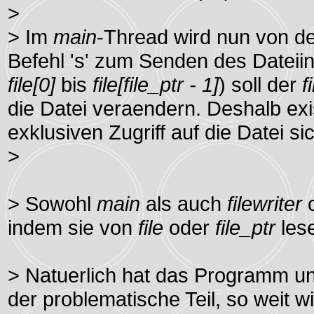
>
> Im
main
-Thread wird nun von de
Befehl 's' zum Senden des Dateii
file[0]
bis
file[file_ptr - 1]
) soll der
f
die Datei veraendern. Deshalb exis
exklusiven Zugriff auf die Datei sic
>
> Sowohl
main
als auch
filewriter
c
indem sie von
file
oder
file_ptr
lese
> Natuerlich hat das Programm unt
der problematische Teil, so weit w