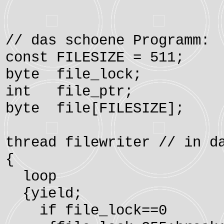
// das schoene Programm:
const FILESIZE = 511;
byte file_lock;
int file_ptr;
byte file[FILESIZE];
thread filewriter // in d
{
loop
{yield;
if file_lock==0