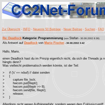
Zur Übersicht
-
INFO
-
Neueste 50 Beiträge
-
Neuer Beitrag
-
Suchen
-
FAQ
Re: Deadlock
Kategorie: Programmierung
Stefan
(von
- 30.08.2002 8:38)
Als Antwort auf
Deadlock
von
Mario Fischer
- 30.08.2002 3:42
Hallo, Mario,
einen Deadlock hast du im Prinzip eigentlich nicht, da sich die Threads ja
hängts denn?
Was vielleicht problematisch werden könnte, ist der Teil:
> if ('s' == rxbuf) // datei senden
> {
> capture file_lock;
> hwcom.put(fileptr);
> hwcom.put(fileptr >> 8);
> hwcom.send(file, fileptr);
> release;
> }
Allerdings nicht wegen Aufhänggefahr, sondern wegen dem Exklusivzugriff. 