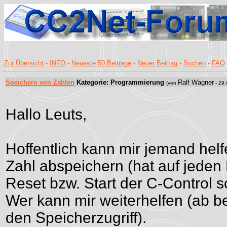
Zur Übersicht
-
INFO
-
Neueste 50 Beiträge
-
Neuer Beitrag
-
Suchen
-
FAQ
Speichern von Zahlen
Kategorie: Programmierung
Ralf Wagner
(von
- 29.
Hallo Leuts,
Hoffentlich kann mir jemand helfe
Zahl abspeichern (hat auf jeden 
Reset bzw. Start der C-Control s
Wer kann mir weiterhelfen (ab be
den Speicherzugriff).