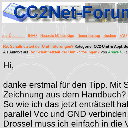
Zur Übersicht
-
INFO
-
Neueste 50 Beiträge
-
Neuer Beitrag
-
Suchen
-
FAQ
Re: Schaltnetzteil der Unit - Störungen?
Kategorie: CC2-Unit & Appl.Bo
Als Antwort auf
Re: Schaltnetzteil der Unit - Störungen?
von
André H.
- 2
Hi,
danke erstmal für den Tipp. Mit S
Zeichnung aus dem Handbuch?
So wie ich das jetzt enträtselt 
parallel Vcc und GND verbinden,
Drossel muss ich einfach in die