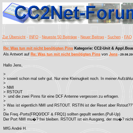
Zur Übersicht
-
INFO
-
Neueste 50 Beiträge
-
Neuer Beitrag
-
Suchen
-
FAQ
Re: Was tun mit nicht benötigten Pins
Kategorie: CC2-Unit & Appl.Boar
Als Antwort auf
Re: Was tun mit nicht benötigten Pins
von
Jens
- 29.08.20
Hallo Jens,
>
> soweit schon mal sehr gut. Nur eine Kleinugkeit noch. In meiner Aufzähl
>
> NMI
> RSTOUT
> und die zwei Pinns für eine DCF Antenne vergessen zu erfragen.
>
> Was ist eigentlich NMI und RSTOUT. RSTIN ist der Reset aber Rstout??
>
Die Freq.-Ports(FRQ0/DCF & FRQ1) sollten gepullt werden.(Pull-Up)
Der Port NMI mu�? frei bleiben. RSTOUT ist ein Ausgang, der mu�? nicht
MfG André H.