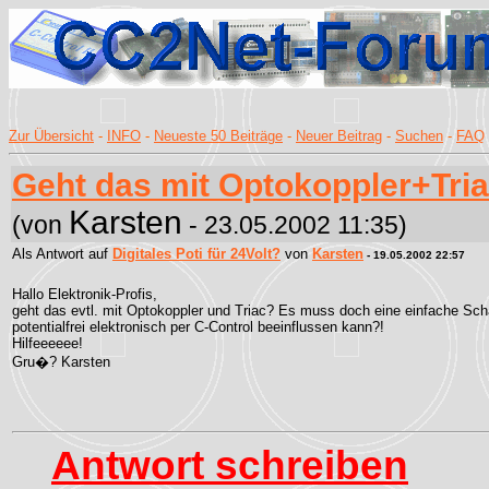
Zur Übersicht
-
INFO
-
Neueste 50 Beiträge
-
Neuer Beitrag
-
Suchen
-
FAQ
Geht das mit Optokoppler+Tri
Karsten
(von
- 23.05.2002 11:35)
Als Antwort auf
Digitales Poti für 24Volt?
von
Karsten
- 19.05.2002 22:57
Hallo Elektronik-Profis,
geht das evtl. mit Optokoppler und Triac? Es muss doch eine einfache Sch
potentialfrei elektronisch per C-Control beeinflussen kann?!
Hilfeeeeee!
Gru�? Karsten
Antwort schreiben