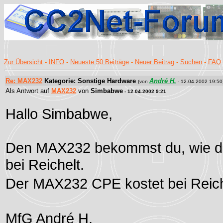
Zur Übersicht
-
INFO
-
Neueste 50 Beiträge
-
Neuer Beitrag
-
Suchen
-
FAQ
Re: MAX232
Kategorie: Sonstige Hardware
André H.
(von
- 12.04.2002 19:50
Als Antwort auf
MAX232
von
Simbabwe
- 12.04.2002 9:21
Hallo Simbabwe,
Den MAX232 bekommst du, wie die
bei Reichelt.
Der MAX232 CPE kostet bei Reic
MfG André H.