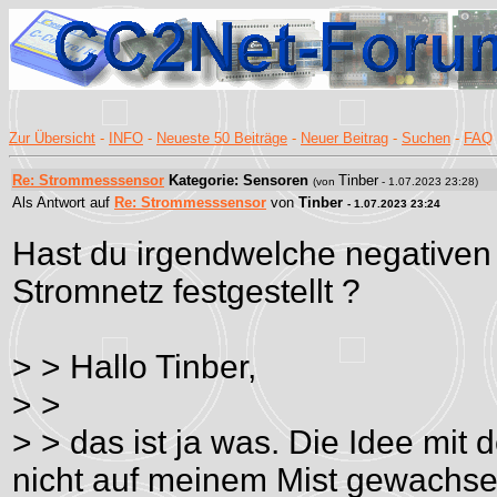
Zur Übersicht
-
INFO
-
Neueste 50 Beiträge
-
Neuer Beitrag
-
Suchen
-
FAQ
Re: Strommesssensor
Kategorie: Sensoren
Tinber
(von
- 1.07.2023 23:28)
Als Antwort auf
Re: Strommesssensor
von
Tinber
- 1.07.2023 23:24
Hast du irgendwelche negativen
Stromnetz festgestellt ?
> > Hallo Tinber,
> >
> > das ist ja was. Die Idee mit
nicht auf meinem Mist gewachsen