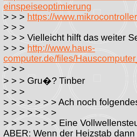
einspeiseoptimierung
> > >
https://www.mikrocontroll
> > >
> > > Vielleicht hilft das weiter S
> > >
http://www.haus-
computer.de/files/Hauscompute
> > >
> > > Gru�? Tinber
> > >
> > > > > > > Ach noch folgende
> > > > > > >
> > > > > > > Eine Vollwellenst
ABER: Wenn der Heizstab dann an