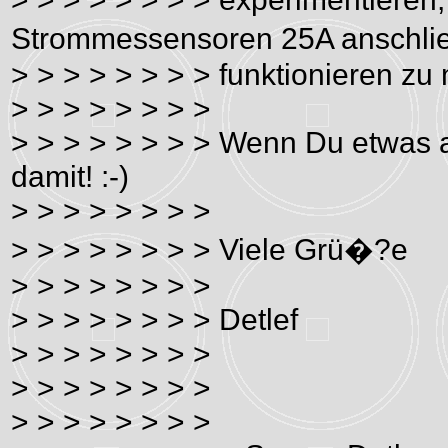
Strommessensoren 25A anschlie
> > > > > > > > funktionieren zu
> > > > > > > >
> > > > > > > > Wenn Du etwas 
damit! :-)
> > > > > > > >
> > > > > > > > Viele Grü�?e
> > > > > > > >
> > > > > > > > Detlef
> > > > > > > >
> > > > > > > >
> > > > > > > >