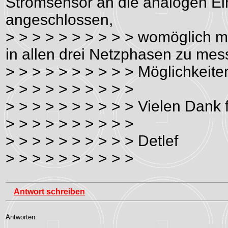
Stromsensor an die analogen Ein
angeschlossen,
> > > > > > > > > > womöglich m
in allen drei Netzphasen zu me
> > > > > > > > > > Möglichkeit
> > > > > > > > > >
> > > > > > > > > > Vielen Dank 
> > > > > > > > > >
> > > > > > > > > > Detlef
> > > > > > > > > >
Antwort schreiben
Antworten: