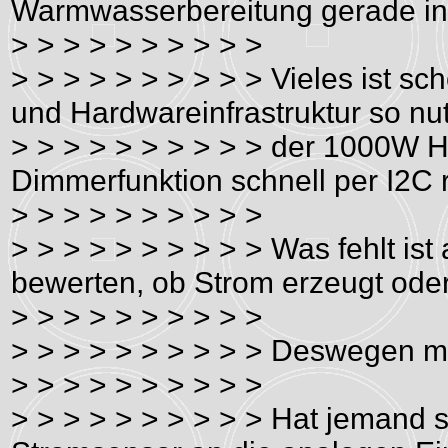
Warmwasserbereitung gerade i
> > > > > > > > > >
> > > > > > > > > > Vieles ist s
und Hardwareinfrastruktur so nu
> > > > > > > > > > der 1000W H
Dimmerfunktion schnell per I2C r
> > > > > > > > > >
> > > > > > > > > > Was fehlt i
bewerten, ob Strom erzeugt oder
> > > > > > > > > >
> > > > > > > > > > Deswegen m
> > > > > > > > > >
> > > > > > > > > > Hat jemand 