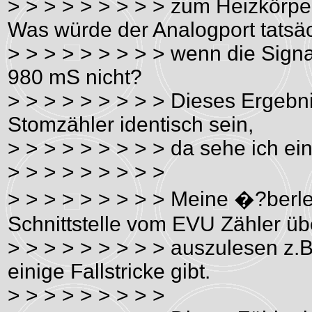
> > > > > > > > > zum Heizkörp
Was würde der Analogport tatsä
> > > > > > > > > wenn die Sign
980 mS nicht?
> > > > > > > > > Dieses Ergebn
Stomzähler identisch sein,
> > > > > > > > > da sehe ich ei
> > > > > > > > >
> > > > > > > > > Meine �?berleg
Schnittstelle vom EVU Zähler 
> > > > > > > > > auszulesen z.
einige Fallstricke gibt.
> > > > > > > > >