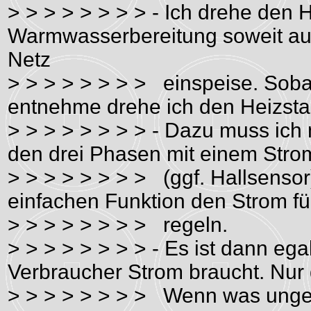
> > > > > > > > - Ich drehe den H
Warmwasserbereitung soweit auf,
Netz
> > > > > > > > einspeise. Sob
entnehme drehe ich den Heizsta
> > > > > > > > - Dazu muss ich
den drei Phasen mit einem Str
> > > > > > > > (ggf. Hallsenso
einfachen Funktion den Strom fü
> > > > > > > > regeln.
> > > > > > > > - Es ist dann eg
Verbraucher Strom braucht. Nur
> > > > > > > > Wenn was ungenu