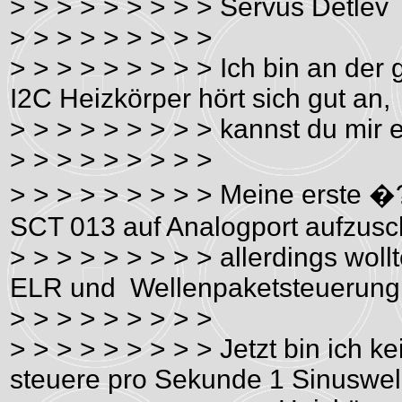
> > > > > > > > > Servus Detlev
> > > > > > > > >
> > > > > > > > > Ich bin an der
I2C Heizkörper hört sich gut an,
> > > > > > > > > kannst du mir 
> > > > > > > > >
> > > > > > > > > Meine erste 
SCT 013 auf Analogport aufzusc
> > > > > > > > > allerdings woll
ELR und Wellenpaketsteuerung
> > > > > > > > >
> > > > > > > > > Jetzt bin ich 
steuere pro Sekunde 1 Sinuswel