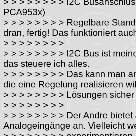
> > > > > > > > I2C Busanschluss
PCA953x)
> > > > > > > > Regelbare Sta
dran, fertig! Das funktioniert auc
> > > > > > > >
> > > > > > > > I2C Bus ist mein
das steuere ich alles.
> > > > > > > > Das kann man 
die eine Regelung realisieren wil
> > > > > > > > Lösungen sicher 
> > > > > > > >
> > > > > > > > Der Andre bietet 
Analogeingänge an. Vielleicht w
> > > > > > > > experimentieren, 