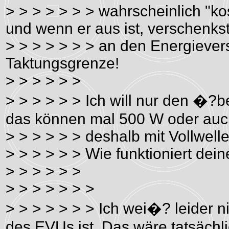
> > > > > > > wahrscheinlich "ko
und wenn er aus ist, verschenk
> > > > > > > an den Energievers
Taktungsgrenze!
> > > > > >
> > > > > > Ich will nur den �?
das können mal 500 W oder auc
> > > > > > deshalb mit Vollwelle
> > > > > > Wie funktioniert de
> > > > > >
> > > > > > >
> > > > > > > Ich wei�? leider n
des EVUs ist. Das wäre tatsächli