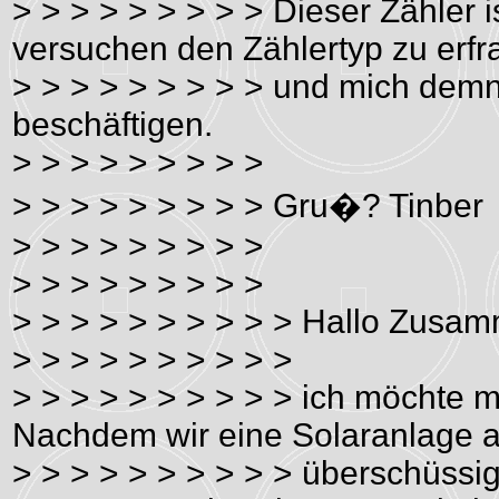
> > > > > > > > > Dieser Zähler 
versuchen den Zählertyp zu erf
> > > > > > > > > und mich de
beschäftigen.
> > > > > > > > >
> > > > > > > > > Gru�? Tin
> > > > > > > > >
> > > > > > > > >
> > > > > > > > > > Hallo Zusa
> > > > > > > > > >
> > > > > > > > > > ich möchte 
Nachdem wir eine Solaranlage a
> > > > > > > > > > überschüssig