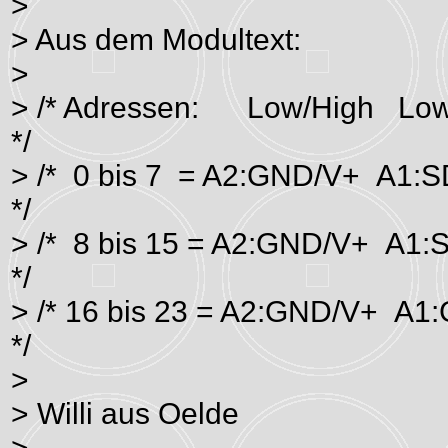
>
> Aus dem Modultext:
>
> /* Adressen: Low/High Lo
*/
> /* 0 bis 7 = A2:GND/V+
*/
> /* 8 bis 15 = A2:GND/V+
*/
> /* 16 bis 23 = A2:GND/
*/
>
> Willi aus Oelde
>