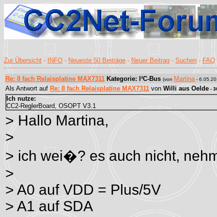
Zur Übersicht
-
INFO
-
Neueste 50 Beiträge
-
Neuer Beitrag
-
Suchen
-
FAQ
Re: 8 fach Relaisplatine MAX7311
Kategorie: I²C-Bus
Martina
(von
- 6.05.20
Als Antwort auf
Re: 8 fach Relaisplatine MAX7311
von
Willi aus Oelde
- 3
Ich nutze:
CC2-ReglerBoard, OSOPT V3.1
> Hallo Martina,
>
> ich wei�? es auch nicht, nehm
>
> A0 auf VDD = Plus/5V
> A1 auf SDA