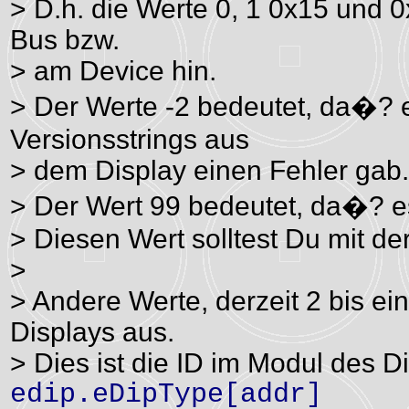
> D.h. die Werte 0, 1 0x15 und
Bus bzw.
> am Device hin.
> Der Werte -2 bedeutet, da�? 
Versionsstrings aus
> dem Display einen Fehler gab.
> Der Wert 99 bedeutet, da�? es
> Diesen Wert solltest Du mit 
>
> Andere Werte, derzeit 2 bis ei
Displays aus.
> Dies ist die ID im Modul des D
edip.eDipType[addr]