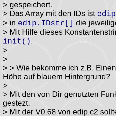
> gespeichert.
> Das Array mit den IDs ist
edip
> in
die jeweili
edip.IDstr[]
> Mit Hilfe dieses Konstantenstr
.
init()
>
>
> > Wie bekomme ich z.B. Einen
Höhe auf blauem Hintergrund?
>
> Mit den von Dir genutzten Fu
gestezt.
> Mit der V0.68 von edip.c2 sollt