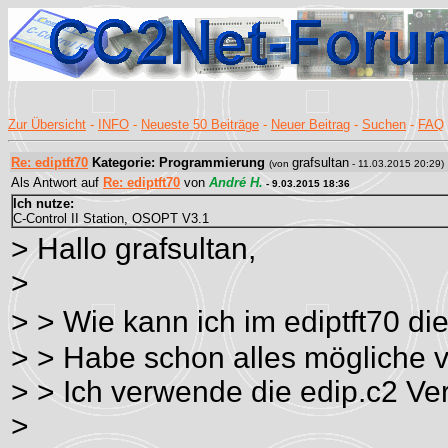
Zur Übersicht
-
INFO
-
Neueste 50 Beiträge
-
Neuer Beitrag
-
Suchen
-
FAQ
Re: ediptft70
Kategorie: Programmierung
grafsultan
(von
- 11.03.2015 20:29)
Als Antwort auf
Re: ediptft70
von
André H.
- 9.03.2015 18:36
Ich nutze:
C-Control II Station, OSOPT V3.1
> Hallo grafsultan,
>
> > Wie kann ich im ediptft70 d
> > Habe schon alles mögliche v
> > Ich verwende die edip.c2 Ver
>