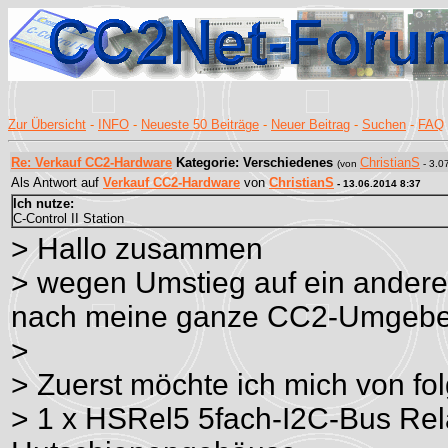
Zur Übersicht
-
INFO
-
Neueste 50 Beiträge
-
Neuer Beitrag
-
Suchen
-
FAQ
Re: Verkauf CC2-Hardware
Kategorie: Verschiedenes
ChristianS
(von
- 3.0
Als Antwort auf
Verkauf CC2-Hardware
von
ChristianS
- 13.06.2014 8:37
Ich nutze:
C-Control II Station
> Hallo zusammen
> wegen Umstieg auf ein andere
nach meine ganze CC2-Umgebe
>
> Zuerst möchte ich mich von f
> 1 x HSRel5 5fach-I2C-Bus Rela