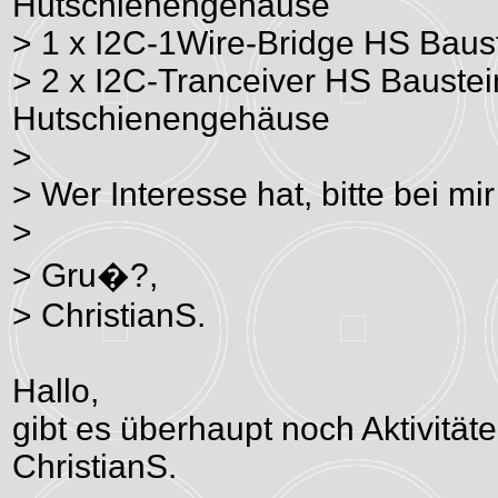
Hutschienengehäuse
> 1 x I2C-1Wire-Bridge HS Bau
> 2 x I2C-Tranceiver HS Bauste
Hutschienengehäuse
>
> Wer Interesse hat, bitte bei mi
>
> Gru�?,
> ChristianS.
Hallo,
gibt es überhaupt noch Aktivitä
ChristianS.