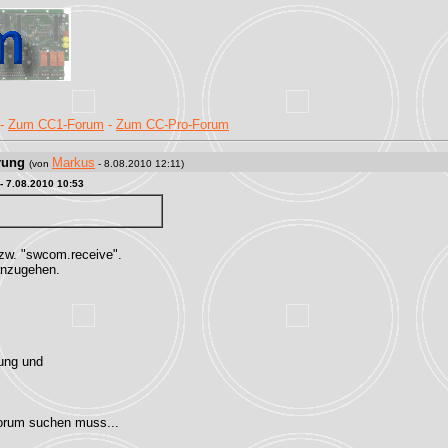
-
Zum CC1-Forum
-
Zum CC-Pro-Forum
rung
Markus
(von
- 8.08.2010 12:11)
- 7.08.2010 10:53
bzw. "swcom.receive".
anzugehen.
tung und
Forum suchen muss...