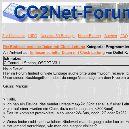
Zur Übersicht
-
INFO
-
Neueste 50 Beiträge
-
Neuer Beitrag
-
Suchen
-
FAQ
Re: Einlesen serieller Daten mit Clock-Leitung
Kategorie: Programmie
Als Antwort auf
Einlesen serieller Daten mit Clock-Leitung
von
Detlef K.
Ich nutze:
C-Control II Station, OSOPT V3.1
Hallo Detlef
Hier im Forum findest di viele Einträge suche bitte unter "hwcom.receive" 
Unter diesen Suchbegriffen findest du einige Vorschläge um dein Problem 
Gruss: Markus
> Hallo,
> ich hab ein Device, das sendet unregelmä�?ig 32bit seriell auf einer Lei
> gibt auf einer zweiten die Clock dazu (sehr langsam, <300Baud).
> Das ist komplett protokollfrei, also weder 2W-Bus, noch I2C oder Rs232.
>
> Weiss leider nicht nach welchem Stichwort man da googln oder hier im 
> Hat jemand Vorschläge, wie man das elegant einliest?