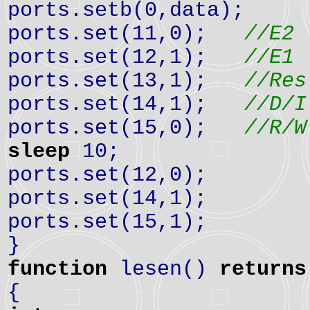
ports.setb(0,data);
ports.set(11,0);
//E2
ports.set(12,1);
//E1
ports.set(13,1);
//Res
ports.set(14,1);
//D/I
ports.set(15,0);
//R/W
sleep
10;
ports.set(12,0);
ports.set(14,1);
ports.set(15,1);
}
function
lesen()
returns
{