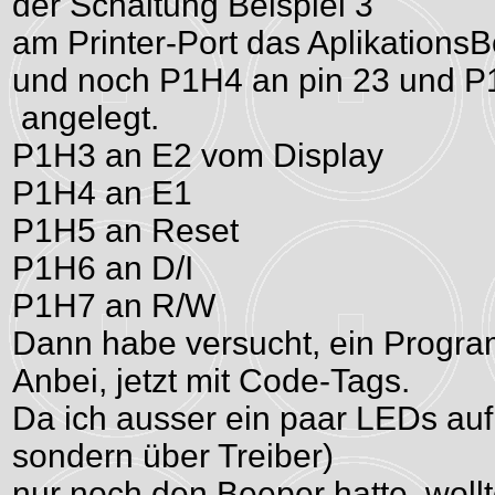
der Schaltung Beispiel 3
am Printer-Port das Aplikation
und noch P1H4 an pin 23 und P
angelegt.
P1H3 an E2 vom Display
P1H4 an E1
P1H5 an Reset
P1H6 an D/I
P1H7 an R/W
Dann habe versucht, ein Program
Anbei, jetzt mit Code-Tags.
Da ich ausser ein paar LEDs auf 
sondern über Treiber)
nur noch den Beeper hatte, woll