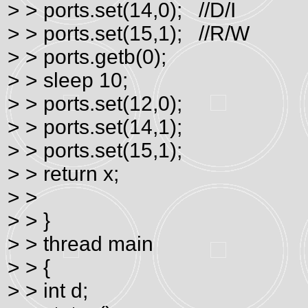
> > ports.set(14,0); //D/I
> > ports.set(15,1); //R/W
> > ports.getb(0);
> > sleep 10;
> > ports.set(12,0);
> > ports.set(14,1);
> > ports.set(15,1);
> > return x;
> >
> > }
> > thread main
> > {
> > int d;