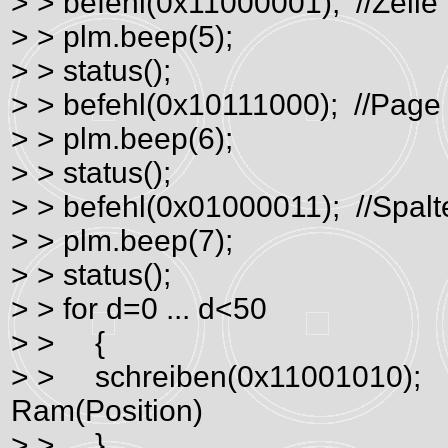
> > befehl(0x11000001); //Zeile
> > plm.beep(5);
> > status();
> > befehl(0x10111000); //Page
> > plm.beep(6);
> > status();
> > befehl(0x01000011); //Spalt
> > plm.beep(7);
> > status();
> > for d=0 ... d<50
> > {
> > schreiben(0x11001010); /
Ram(Position)
> > }