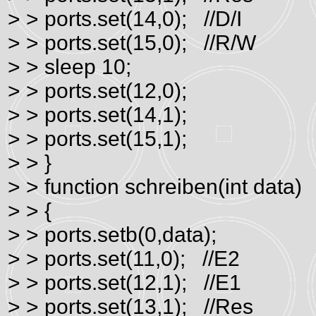
> > ports.set(14,0); //D/I
> > ports.set(15,0); //R/W
> > sleep 10;
> > ports.set(12,0);
> > ports.set(14,1);
> > ports.set(15,1);
> > }
> > function schreiben(int data)
> > {
> > ports.setb(0,data);
> > ports.set(11,0); //E2
> > ports.set(12,1); //E1
> > ports.set(13,1); //Res