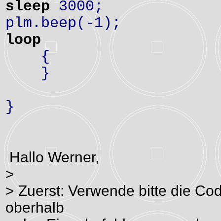
sleep
3000;
plm.beep(-1);
loop
{
}
}
Hallo Werner,
>
> Zuerst: Verwende bitte die Cod
oberhalb