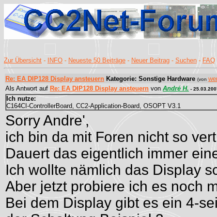
Zur Übersicht
-
INFO
-
Neueste 50 Beiträge
-
Neuer Beitrag
-
Suchen
-
FAQ
Re: EA DIP128 Display ansteuern
Kategorie: Sonstige Hardware
we
(von
Als Antwort auf
Re: EA DIP128 Display ansteuern
von
André H.
- 25.03.200
Ich nutze:
C164CI-ControllerBoard, CC2-Application-Board, OSOPT V3.1
Sorry Andre',
ich bin da mit Foren nicht so ve
Dauert das eigentlich immer ein
Ich wollte nämlich das Display 
Aber jetzt probiere ich es noch m
Bei dem Display gibt es ein 4-se