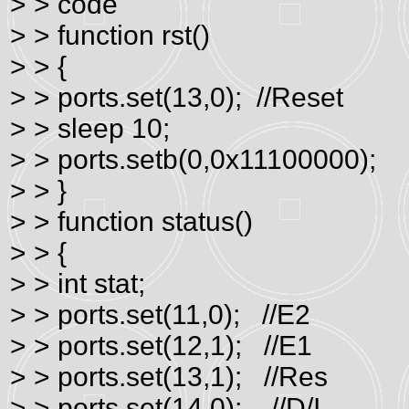
> > code
> > function rst()
> > {
> > ports.set(13,0); //Reset
> > sleep 10;
> > ports.setb(0,0x11100000);
> > }
> > function status()
> > {
> > int stat;
> > ports.set(11,0); //E2
> > ports.set(12,1); //E1
> > ports.set(13,1); //Res
> > ports.set(14,0); //D/I