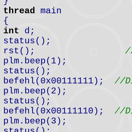
}
thread
main
{
int
d;
status();
rst();
/
plm.beep(1);
status();
befehl(0x00111111);
//D
plm.beep(2);
status();
befehl(0x00111110);
//D
plm.beep(3);
status();