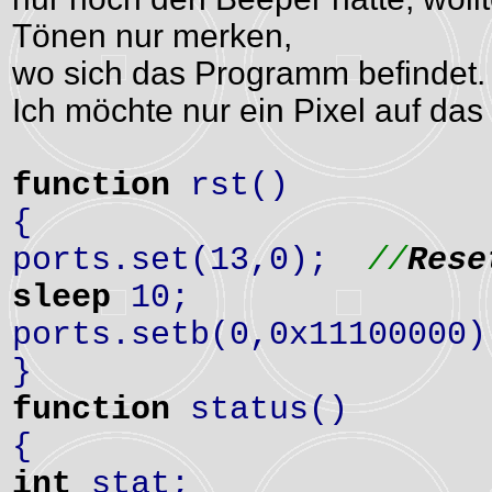
Tönen nur merken,
wo sich das Programm befindet. I
Ich möchte nur ein Pixel auf da
function
rst()
{
ports.set(13,0);
//
Rese
sleep
10;
ports.setb(0,0x11100000)
}
function
status()
{
int
stat;