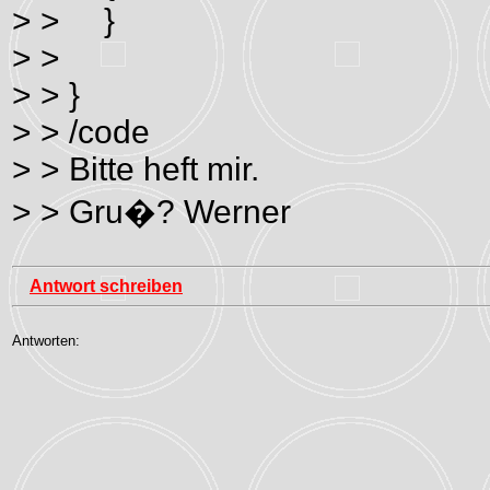
> > }
> >
> > }
> > /code
> > Bitte heft mir.
> > Gru�? Werner
Antwort schreiben
Antworten: