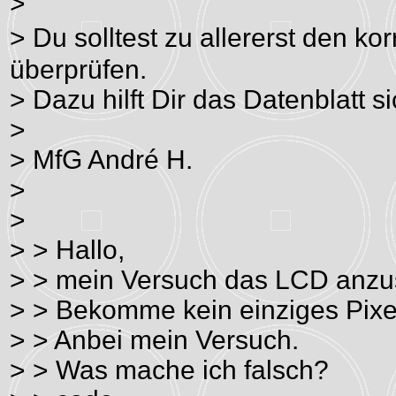
>
> Du solltest zu allererst den k
überprüfen.
> Dazu hilft Dir das Datenblatt si
>
> MfG André H.
>
>
> > Hallo,
> > mein Versuch das LCD anzus
> > Bekomme kein einziges Pixel
> > Anbei mein Versuch.
> > Was mache ich falsch?