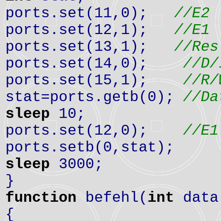
ports.set(11,0);
//E2
ports.set(12,1);
//E1
ports.set(13,1);
//Res
ports.set(14,0);
//D/
ports.set(15,1);
//R/
stat=ports.getb(0);
//Da
sleep
10;
ports.set(12,0);
//E1
ports.setb(0,stat);
sleep
3000;
}
function
befehl(
int
data
{