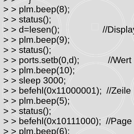
> > plm.beep(8);
> > status();
> > d=lesen(); //Display
> > plm.beep(9);
> > status();
> > ports.setb(0,d); //Wert 
> > plm.beep(10);
> > sleep 3000;
> > befehl(0x11000001); //Zeile
> > plm.beep(5);
> > status();
> > befehl(0x10111000); //Page
> > plm.beep(6);