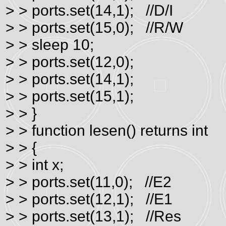
> > ports.set(14,1); //D/I
> > ports.set(15,0); //R/W
> > sleep 10;
> > ports.set(12,0);
> > ports.set(14,1);
> > ports.set(15,1);
> > }
> > function lesen() returns int
> > {
> > int x;
> > ports.set(11,0); //E2
> > ports.set(12,1); //E1
> > ports.set(13,1); //Res