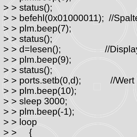
> > status();
> > befehl(0x01000011); //Spalt
> > plm.beep(7);
> > status();
> > d=lesen(); //Display
> > plm.beep(9);
> > status();
> > ports.setb(0,d); //Wert 
> > plm.beep(10);
> > sleep 3000;
> > plm.beep(-1);
> > loop
> > {