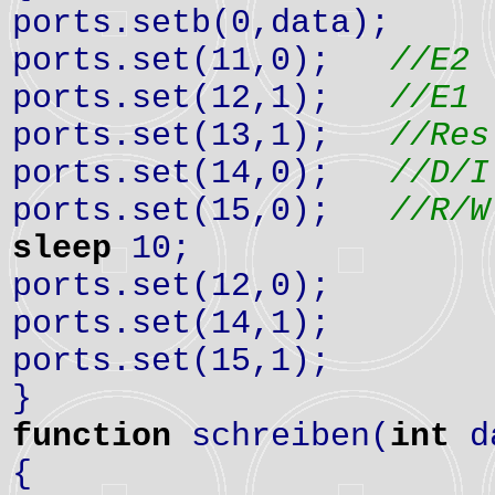
ports.setb(0,data);
ports.set(11,0);
//E2
ports.set(12,1);
//E1
ports.set(13,1);
//Res
ports.set(14,0);
//D/I
ports.set(15,0);
//R/W
sleep
10;
ports.set(12,0);
ports.set(14,1);
ports.set(15,1);
}
function
schreiben(
int
d
{