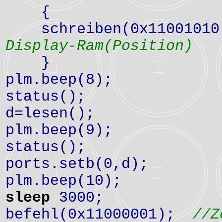
{
schreiben(0x1100
Display-Ram(Position)
}
plm.beep(8);
status();
d=lesen(
plm.beep(9);
status();
ports.setb(0,
plm.beep(10);
sleep
3000;
befehl(0x11000001);
//Z