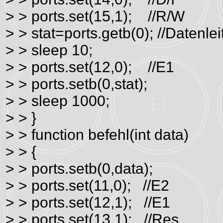
> > ports.set(15,1); //R/W
> > stat=ports.getb(0); //Datenle
> > sleep 10;
> > ports.set(12,0); //E1
> > ports.setb(0,stat);
> > sleep 1000;
> > }
> > function befehl(int data)
> > {
> > ports.setb(0,data);
> > ports.set(11,0); //E2
> > ports.set(12,1); //E1
> > ports.set(13,1); //Res