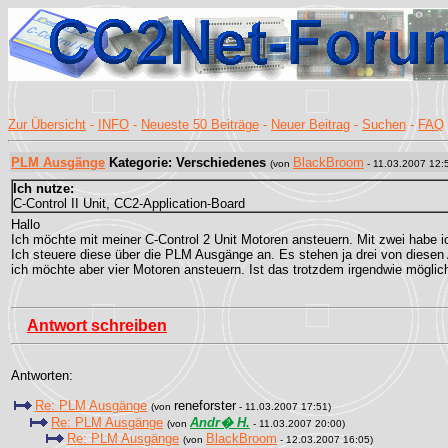
Zur Übersicht
-
INFO
-
Neueste 50 Beiträge
-
Neuer Beitrag
-
Suchen
-
FAQ
PLM Ausgänge
Kategorie: Verschiedenes
BlackBroom
(von
- 11.03.2007 12:
Ich nutze:
C-Control II Unit, CC2-Application-Board
Hallo
Ich möchte mit meiner C-Control 2 Unit Motoren ansteuern. Mit zwei habe i
Ich steuere diese über die PLM Ausgänge an. Es stehen ja drei von diese
ich möchte aber vier Motoren ansteuern. Ist das trotzdem irgendwie möglic
Antwort schreiben
Antworten:
Re: PLM Ausgänge
reneforster
(von
- 11.03.2007 17:51)
Re: PLM Ausgänge
Andr� H.
(von
- 11.03.2007 20:00)
Re: PLM Ausgänge
BlackBroom
(von
- 12.03.2007 16:05)