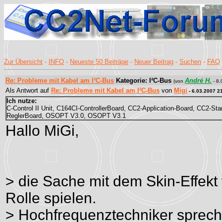
Zur Übersicht
-
INFO
-
Neueste 50 Beiträge
-
Neuer Beitrag
-
Suchen
-
FAQ
Re: Probleme mit Kabel am I²C-Bus
Kategorie: I²C-Bus
André H.
(von
- 8.
Als Antwort auf
Re: Probleme mit Kabel am I²C-Bus
von
Migi
- 6.03.2007 2
Ich nutze:
C-Control II Unit, C164CI-ControllerBoard, CC2-Application-Board, CC2-Sta
ReglerBoard, OSOPT V3.0, OSOPT V3.1
Hallo MiGi,
> die Sache mit dem Skin-Effekt
Rolle spielen.
> Hochfrequenztechniker sprech