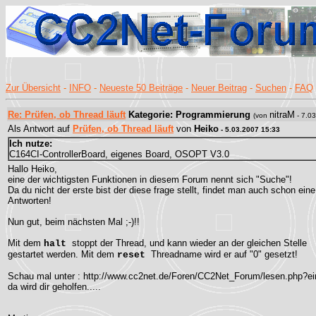
Zur Übersicht
-
INFO
-
Neueste 50 Beiträge
-
Neuer Beitrag
-
Suchen
-
FAQ
Re: Prüfen, ob Thread läuft
Kategorie: Programmierung
nitraM
(von
- 7.03
Als Antwort auf
Prüfen, ob Thread läuft
von
Heiko
- 5.03.2007 15:33
Ich nutze:
C164CI-ControllerBoard, eigenes Board, OSOPT V3.0
Hallo Heiko,
eine der wichtigsten Funktionen in diesem Forum nennt sich "Suche"!
Da du nicht der erste bist der diese frage stellt, findet man auch schon ei
Antworten!
Nun gut, beim nächsten Mal ;-)!!
Mit dem
stoppt der Thread, und kann wieder an der gleichen Stelle
halt
gestartet werden. Mit dem
Threadname wird er auf "0" gesetzt!
reset
Schau mal unter : http://www.cc2net.de/Foren/CC2Net_Forum/lesen.php?e
da wird dir geholfen.....