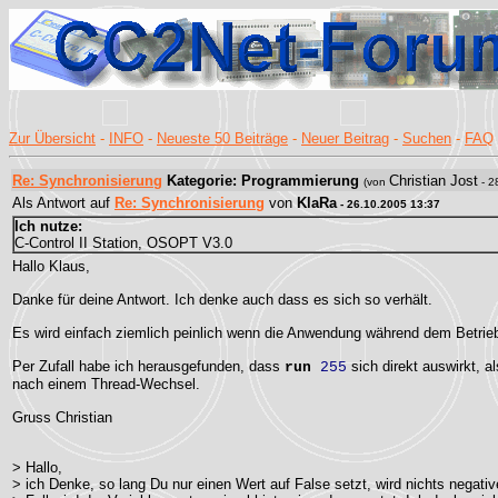
Zur Übersicht
-
INFO
-
Neueste 50 Beiträge
-
Neuer Beitrag
-
Suchen
-
FAQ
Re: Synchronisierung
Kategorie: Programmierung
Christian Jost
(von
- 2
Als Antwort auf
Re: Synchronisierung
von
KlaRa
- 26.10.2005 13:37
Ich nutze:
C-Control II Station, OSOPT V3.0
Hallo Klaus,
Danke für deine Antwort. Ich denke auch dass es sich so verhält.
Es wird einfach ziemlich peinlich wenn die Anwendung während dem Betrieb 
Per Zufall habe ich herausgefunden, dass
sich direkt auswirkt, al
run
255
nach einem Thread-Wechsel.
Gruss Christian
> Hallo,
> ich Denke, so lang Du nur einen Wert auf False setzt, wird nichts negati