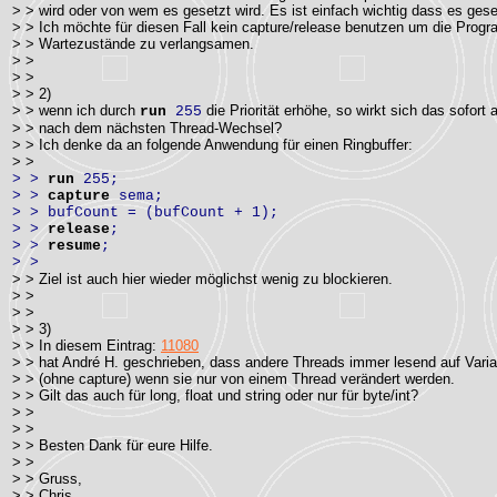
> > wird oder von wem es gesetzt wird. Es ist einfach wichtig dass es gese
> > Ich möchte für diesen Fall kein capture/release benutzen um die Prog
> > Wartezustände zu verlangsamen.
> >
> >
> > 2)
> > wenn ich durch
die Priorität erhöhe, so wirkt sich das sofort 
run
255
> > nach dem nächsten Thread-Wechsel?
> > Ich denke da an folgende Anwendung für einen Ringbuffer:
> >
> >
run
255;
> >
capture
sema;
> > bufCount = (bufCount + 1);
> >
release
;
> >
resume
;
> >
> > Ziel ist auch hier wieder möglichst wenig zu blockieren.
> >
> >
> > 3)
> > In diesem Eintrag:
11080
> > hat André H. geschrieben, dass andere Threads immer lesend auf Varia
> > (ohne capture) wenn sie nur von einem Thread verändert werden.
> > Gilt das auch für long, float und string oder nur für byte/int?
> >
> >
> > Besten Dank für eure Hilfe.
> >
> > Gruss,
> > Chris