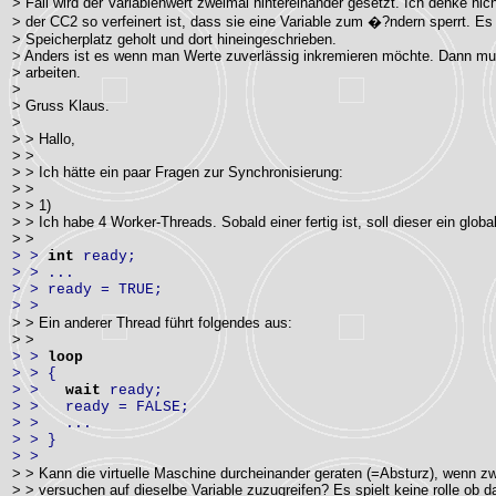
> Fall wird der Variablenwert zweimal hintereinander gesetzt. Ich denke nic
> der CC2 so verfeinert ist, dass sie eine Variable zum �?ndern sperrt. Es 
> Speicherplatz geholt und dort hineingeschrieben.
> Anders ist es wenn man Werte zuverlässig inkremieren möchte. Dann mu
> arbeiten.
>
> Gruss Klaus.
>
> > Hallo,
> >
> > Ich hätte ein paar Fragen zur Synchronisierung:
> >
> > 1)
> > Ich habe 4 Worker-Threads. Sobald einer fertig ist, soll dieser ein glob
> >
> >
int
ready;
> > ...
> > ready = TRUE;
> >
> > Ein anderer Thread führt folgendes aus:
> >
> >
loop
> > {
> >
wait
ready;
> > ready = FALSE;
> > ...
> > }
> >
> > Kann die virtuelle Maschine durcheinander geraten (=Absturz), wenn zw
> > versuchen auf dieselbe Variable zuzugreifen? Es spielt keine rolle ob 